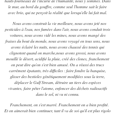
hauts-fourneaux de
l'incurie de l'humanité, nous y sommes. Dans
le mur, au bord du gouffre, comme seul
l'homme sait le faire
avec brio, qui ne perçoit la réalité que lorsqu'elle lui fait mal.
Nous avons construit la vie meilleure, nous avons jeté nos
pesticides à l'eau, nos fumées
dans l'air, nous avons conduit trois
voitures, nous avons vidé les mines, nous avons
mangé des
fraises du bout du monde, nous avons voyagé en tous sens, nous
avons
éclairé les nuits, nous avons chaussé des tennis qui
clignotent quand on marche,nous
avons grossi, nous avons
mouillé le désert, acidifié la pluie, créé des clones,
franchement
on peut dire qu'on s'est bien amusé. On a réussi des trucs
carrément
épatants, très difficiles : faire fondre la banquise,
glisser des bestioles génétiquement
modifiées sous la terre,
déplacer le Gulf Stream, détruire un tiers des espèces
vivantes,
faire péter l'atome, enfoncer des déchets radioactifs
dans le sol, ni vu ni connu.
Franchement, on s'est marré. Franchement on a bien profité.
Et on aimerait bien
continuer, tant il va de soi qu'il est plus rigolo