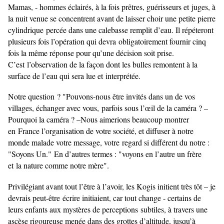
Mamas, - hommes éclairés, à la fois prêtres, guérisseurs et
juges, à
la nuit venue se concentrent avant de laisser choir une petite pierre
cylindrique
percée dans une calebasse remplit d’eau. Il répéteront
plusieurs fois l’opération qui devra
obligatoirement fournir cinq
fois la même réponse pour qu’une décision soit prise.
C’est
l’observation de la façon dont les bulles remontent à la
surface de l’eau qui sera lue et
interprétée.
Notre question ? "Pouvons-nous être invités dans un de vos
villages, échanger avec vous,
parfois sous l’œil de la caméra ? –
Pourquoi la caméra ? –Nous aimerions beaucoup montrer
en
France l’organisation de votre société, et diffuser à notre
monde malade votre message, votre
regard si différent du notre :
"Soyons Un." En d’autres termes : "voyons en l’autre un frère
et
la nature comme notre mère".
Privilégiant avant tout l’être à l’avoir, les Kogis initient très tôt – je
devrais peut-être
écrire initiaient, car tout change - certains de
leurs enfants aux mystères de perceptions
subtiles, à travers une
ascèse rigoureuse menée dans des grottes d’altitude, jusqu’à