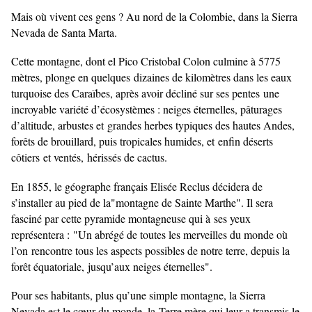
Mais où vivent ces gens ? Au nord de la Colombie, dans la Sierra
Nevada de Santa Marta.
Cette montagne, dont el Pico Cristobal Colon culmine à 5775
mètres, plonge en quelques
dizaines de kilomètres dans les eaux
turquoise des Caraïbes, après avoir décliné sur ses pentes
une
incroyable variété d’écosystèmes : neiges éternelles, pâturages
d’altitude, arbustes et
grandes herbes typiques des hautes Andes,
forêts de brouillard, puis tropicales humides, et
enfin déserts
côtiers et ventés, hérissés de cactus.
En 1855, le géographe français Elisée Reclus décidera de
s’installer au pied de la
"montagne de Sainte Marthe". Il sera
fasciné par cette pyramide montagneuse qui à
ses yeux
représentera : "Un abrégé de toutes les merveilles du monde où
l’on
rencontre tous les aspects possibles de notre terre, depuis la
forêt équatoriale,
jusqu’aux neiges éternelles".
Pour ses habitants, plus qu’une simple montagne, la Sierra
Nevada est le cœur du monde, la
Terre mère qui leur a transmis le