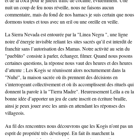
et de la coca pour le juteux trafic de cocaïne, évidemment. Une
nuit un coup de feu nous réveille, nous ne faisons aucun
commentaire, mais du fond de nos hamacs je suis certain que nous
dormons toutes et tous avec un œil ou une oreille en veille.
La Sierra Nevada est entourée par la "Linea Negra ", une ligne
noire d’énergie invisible reliant
les sites sacrés qu’il est interdit de
franchir sans l’autorisation des Mamas. Notre activité au sein du
"pueblito" consiste à parler, échanger, filmer. Quand nous posons
certaines questions, la réponse nous vaut des heures et des heures
d’attente ; Les Kogis se réunissent alors nocturnement dans la
"Nuhé", la maison sacrée où ils prennent des décisions en
s’interrogeant collectivement et où ils accomplissent des rituels qui
donnent la parole à la "Tierra Madre". Heureusement Leïla a eu la
bonne idée d’apporter un jeu de carte inscrit en écriture braille,
ainsi je peux jouer avec les
amis en attendant les réponses des
villageois.
Au fil des rencontres nous découvrons que les Kogis n’ont pas un
esprit de propriété très développé. En fait ils marchent la