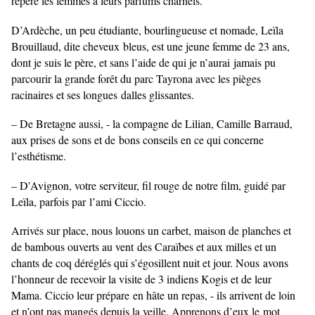
repère les femmes à leurs parfums charnels.
D’Ardèche, un peu étudiante, bourlingueuse et nomade, Leïla
Brouillaud, dite cheveux
bleus, est une jeune femme de 23 ans,
dont je suis le père, et sans l’aide de qui je n’aurai
jamais pu
parcourir la grande forêt du parc Tayrona avec les pièges
racinaires et ses longues
dalles glissantes.
– De Bretagne aussi, - la compagne de Lilian, Camille Barraud,
aux prises de sons et de
bons conseils en ce qui concerne
l’esthétisme.
– D'Avignon, votre serviteur, fil rouge de notre film, guidé par
Leïla, parfois par
l’ami Ciccio.
Arrivés sur place, nous louons un carbet, maison de planches et
de bambous ouverts au vent
des Caraïbes et aux milles et un
chants de coq déréglés qui s’égosillent nuit et jour. Nous
avons
l’honneur de recevoir la visite de 3 indiens Kogis et de leur
Mama. Ciccio leur prépare
en hâte un repas, - ils arrivent de loin
et n’ont pas mangés depuis la veille. Apprenons d’eux le
mot