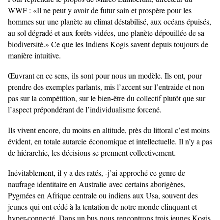
WWF : «Il ne peut y avoir de futur sain et prospère pour les
hommes sur une planète au climat déstabilisé, aux océans épuisés,
au sol dégradé et aux forêts vidées, une planète dépouillée de sa
biodiversité.» Ce que les Indiens Kogis savent depuis toujours de
manière intuitive.
Œuvrant en ce sens, ils sont pour nous un modèle. Ils ont, pour
prendre des exemples parlants, mis l’accent sur l’entraide et non
pas sur la compétition, sur le bien-être du collectif plutôt que sur
l’aspect prépondérant de l’individualisme forcené.
Ils vivent encore, du moins en altitude, près du littoral c’est moins
évident, en totale autarcie
économique et intellectuelle. Il n’y a pas
de hiérarchie, les décisions se prennent collectivement.
Inévitablement, il y a des ratés, -j’ai approché ce genre de
naufrage identitaire en Australie
avec certains aborigènes,
Pygmées en Afrique centrale ou indiens aux Usa, souvent des
jeunes
qui ont cédé à la tentation de notre monde clinquant et
hyper-connecté. Dans un bus nous
rencontrons trois jeunes Kogis