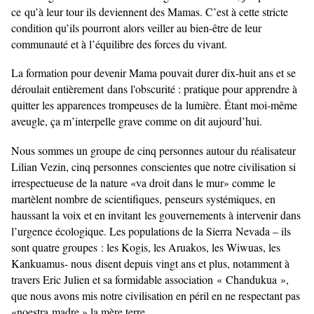
ce
qu’à leur tour ils deviennent des Mamas. C’est à cette stricte
condition qu’ils pourront
alors veiller au bien-être de leur
communauté et à l’équilibre des forces du vivant.
La formation pour devenir Mama pouvait durer dix-huit ans et se
déroulait entièrement
dans l'obscurité : pratique pour apprendre à
quitter les apparences trompeuses de la
lumière. Étant moi-même
aveugle, ça m’interpelle grave comme on dit aujourd’hui.
Nous sommes un groupe de cinq personnes autour du réalisateur
Lilian Vezin, cinq personnes
conscientes que notre civilisation si
irrespectueuse de la nature «va droit dans le mur» comme
le
martèlent nombre de scientifiques, penseurs systémiques, en
haussant la voix et en invitant
les gouvernements à intervenir dans
l’urgence écologique. Les populations de la Sierra
Nevada – ils
sont quatre groupes : les Kogis, les Aruakos, les Wiwuas, les
Kankuamus- nous
disent depuis vingt ans et plus, notamment à
tr
avers Eric Julien et sa formidable association
« Chandukua »,
que nous avons mis notre civilisation en péril en ne respectant pas
«noestra
madre,» la mère terre.