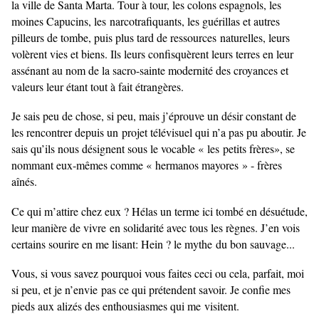
la ville de Santa Marta. Tour à tour, les colons espagnols, les
moines Capucins, les
narcotrafiquants, les guérillas et autres
pilleurs de tombe, puis plus tard de ressources
naturelles, leurs
volèrent vies et biens. Ils leurs confisquèrent leurs terres en leur
assénant au nom de la sacro-sainte modernité des croyances et
valeurs leur étant tout à fait étrangères.
Je sais peu de chose, si peu, mais j’éprouve un désir constant de
les rencontrer depuis un
projet télévisuel qui n’a pas pu aboutir. Je
sais qu’ils nous désignent sous le vocable « les
petits frères», se
nommant eux-mêmes comme « hermanos mayores » - frères
aînés.
Ce qui m’attire chez eux ? Hélas un terme ici tombé en désuétude,
leur manière de vivre
en solidarité avec tous les règnes. J’en vois
certains sourire en me lisant: Hein ? le mythe
du bon sauvage...
Vous, si vous savez pourquoi vous faites ceci ou cela, parfait, moi
si peu, et je n’envie
pas ce qui prétendent savoir. Je confie mes
pieds aux alizés des enthousiasmes qui me
visitent.