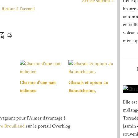
Article suivant »
Celle q
Retour à l'accueil
bronze 
automne
en taill
volcan a
mène qu
Charme d'une nuit
Ghazals et opium au
indienne
Baloutchistan,
Elle es
mélange
Torsadé
yageant pour l'Aimer davantage !
jasmin 
re Brouillaud
sur le portail Overblog
souveni