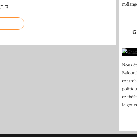
mélange
CLE
G
Nous é
Baloutc
contreb
politiq
ce théâ
le gouv