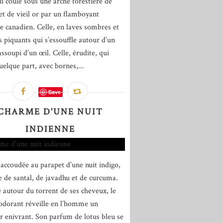
ui coule sous une arche forestière de
et de vieil or par un flamboyant
 canadien. Celle, en laves sombres et
is piquants qui s’essouffle autour d’un
ssoupi d’un œil. Celle, érudite, qui
elque part, avec bornes,...
Save
CHARME D'UNE NUIT
INDIENNE
t accoudée au parapet d’une nuit indigo,
 de santal, de javadhu et de curcuma.
 autour du torrent de ses cheveux, le
odorant réveille en l’homme un
r enivrant. Son parfum de lotus bleu se