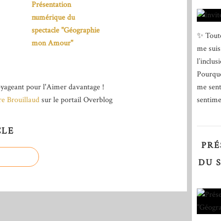
Présentation
numérique du
spectacle "Géographie
✨ Toute
mon Amour"
me suis
l’inclus
Pourquo
me sent
yageant pour l'Aimer davantage !
sentimen
re Brouillaud
sur le portail Overblog
CLE
PRÉ
DU 