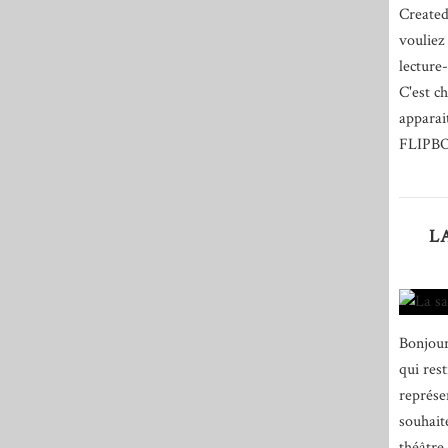
Created
vouliez
lecture
C'est c
apparait
FLIPB
L
Bonjour
qui res
représen
souhait
théâtre 