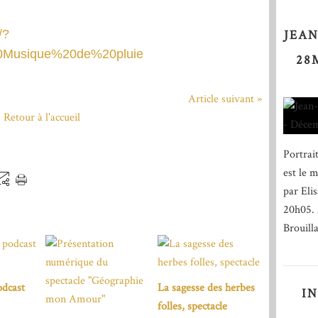
/?
JEAN
Musique%20de%20pluie
28
Article suivant »
Retour à l'accueil
Portrai
est le 
par Eli
20h05. A
Brouill
odcast
La sagesse des herbes
I
folles, spectacle