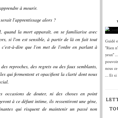
 apprendre à mourir.
serait l'apprentissage alors ?
l, quand la mort apparaît, on se familiarise avec
ors, si l'on est sensible, à partir de là on fait tout
Guidé e
 c'est-à-dire que l'on met de l'ordre en parlant à
"Rien n
yeux" …
pouvoir
 des reproches, des regrets ou des faux semblants,
nous ce
les qui fermentent et opacifient la clarté dont nous
… Et si 
cial.
s occasions de douter, ni des choses en point
LET
geront à ce défunt intime, ils ressentiront une gène,
énantes qui risquent de maintenir un passé non
TO