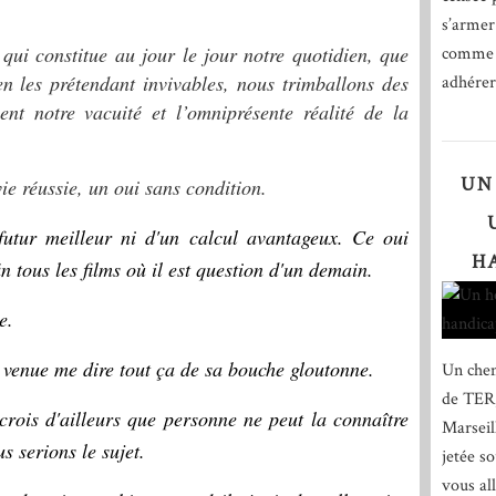
s’armer
 qui constitue au jour le jour notre quotidien, que
comme l
en les prétendant invivables, nous trimballons des
adhérer 
nt notre vacuité et l’omniprésente réalité de la
UN
e réussie, un oui sans condition.
utur meilleur ni d'un calcul avantageux. Ce oui
H
in tous les films où il est question d'un demain.
e.
 venue me dire tout ça de sa bouche gloutonne.
Un chem
de TER,
crois d'ailleurs que personne ne peut la connaître
Marseil
s serions le sujet.
jetée s
vous al