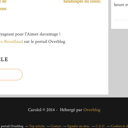
t de
handicapés du coeur.
heure e
ions
yageant pour l'Aimer davantage !
re Brouillaud
sur le portail Overblog
CLE
Carolol © 2014 - Hébergé par
Overblog
e portail Overblog
Top articles
Contact
Signaler un abus
C.G.U.
Cookies et d