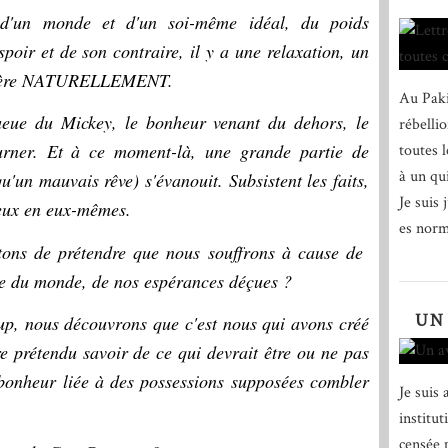
e d'un monde et d'un soi-même idéal, du poids
spoir et de son contraire, il y a une relaxation, un
s'opère NATURELLEMENT.
Au Paki
eue du Mickey, le bonheur venant du dehors, le
rébelli
ourner. Et à ce moment-là, une grande partie de
toutes 
à un qu
qu'un mauvais rêve) s'évanouit. Subsistent les faits,
Je suis 
reux en eux-mêmes.
es norm
êtons de prétendre que nous souffrons à cause de
e du monde, de nos espérances déçues ?
UN
oup, nous découvrons que c'est nous qui avons créé
e prétendu savoir de ce qui devrait être ou ne pas
 bonheur liée à des possessions supposées combler
Je suis 
institut
censée 