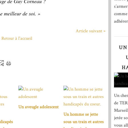
vrage de Guy Corneau ?
s’armer
e meilleur de soi. »
comme l
adhérer 
Article suivant »
Retour à l'accueil
UN
H
Un chem
de TER,
Un aveugle adolescent
Marseil
Un homme se jette
jetée s
dicapés
sous un train et autres
vous al