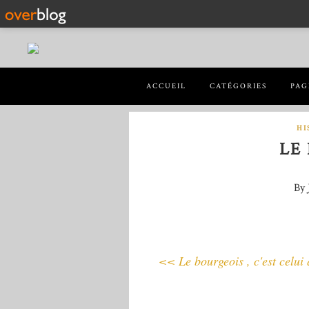
ACCUEIL
CATÉGORIES
PAG
HI
LE
By 
<< Le bourgeois , c'est celui 