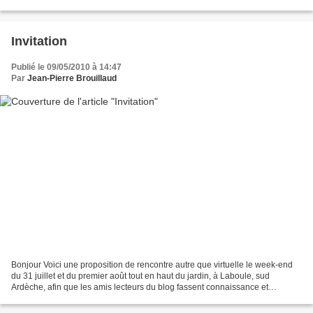
conseils, sur tous les plans nous sont très précieux....
Invitation
Publié le 09/05/2010 à 14:47
Par
Jean-Pierre Brouillaud
Bonjour Voici une proposition de rencontre autre que virtuelle le week-end
du 31 juillet et du premier août tout en haut du jardin, à Laboule, sud
Ardèche, afin que les amis lecteurs du blog fassent connaissance et
qu’ensemble nous puissions échanger,...