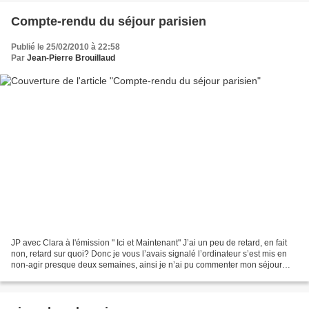
Compte-rendu du séjour parisien
Publié le 25/02/2010 à 22:58
Par
Jean-Pierre Brouillaud
JP avec Clara à l'émission " Ici et Maintenant" J’ai un peu de retard, en fait
non, retard sur quoi? Donc je vous l’avais signalé l’ordinateur s’est mis en
non-agir presque deux semaines, ainsi je n’ai pu commenter mon séjour
Parisien dont la thématique...