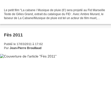
Le petit film “La cabane / Musique de pluie (6') sera projeté au Fid Marseille
Texte de Gilles Grand, extrait du catalogue du FID : Avec Ambre Murard, le
faiseur de La Cabane/Musique de pluie est tel un acteur de film muet,
instable et sautillant. Un...
Fès 2011
Publié le 17/03/2011 à 17:02
Par
Jean-Pierre Brouillaud