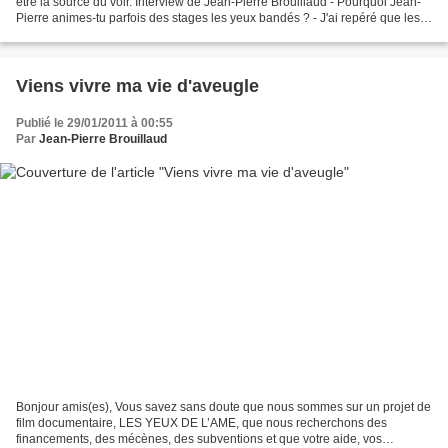
être la source du voir. Interview de Jean-Pierre Brouillaud - Pourquoi Jean-
Pierre animes-tu parfois des stages les yeux bandés ? - J'ai repéré que les
personnes dotées de la vue...
Viens vivre ma vie d'aveugle
Publié le 29/01/2011 à 00:55
Par
Jean-Pierre Brouillaud
Bonjour amis(es), Vous savez sans doute que nous sommes sur un projet de
film documentaire, LES YEUX DE L’AME, que nous recherchons des
financements, des mécènes, des subventions et que votre aide, vos