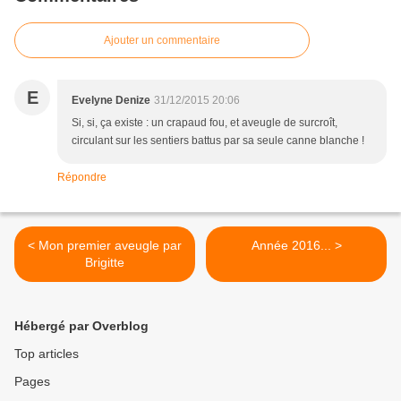
Ajouter un commentaire
E
Evelyne Denize
31/12/2015 20:06
Si, si, ça existe : un crapaud fou, et aveugle de surcroît,
circulant sur les sentiers battus par sa seule canne blanche !
Répondre
< Mon premier aveugle par
Année 2016... >
Brigitte
Hébergé par Overblog
Top articles
Pages