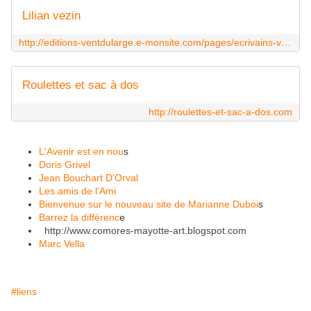
Lilian vezin
http://editions-ventdularge.e-monsite.com/pages/ecrivains-voyageurs/lilian-vezin.html
Roulettes et sac à dos
http://roulettes-et-sac-a-dos.com
L'Avenir est en nou
s
Doris Grivel
Jean Bouchart D'Orval
Les amis de l'Ami
Bienvenue sur le nouveau site de Marianne Duboi
s
Barrez la différenc
e
http://www.comores-mayotte-art.blogspot.com
Marc Vella
#liens