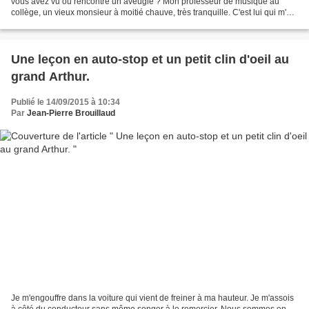
vous avez vu ou rencontré un aveugle ? Mon professeur de musique au
collège, un vieux monsieur à moitié chauve, très tranquille. C'est lui qui m'a
donné mes bases de solfège et...
Une leçon en auto-stop et un petit clin d'oeil au
grand Arthur.
Publié le 14/09/2015 à 10:34
Par
Jean-Pierre Brouillaud
Je m'engouffre dans la voiture qui vient de freiner à ma hauteur. Je m'assois
à côté du conducteur sans même songer à le remercier. Nous sommes en