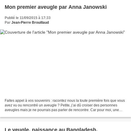
Mon premier aveugle par Anna Janowski
Publié le 11/09/2015 à 17:33
Par
Jean-Pierre Brouillaud
Faites appel à vos souvenirs : racontez nous la toute première fois que vous
avez vu ou rencontré un aveugle ? Petite, j’ai dû croiser des personnes
aveugles mais je ne pourrais pas parler de rencontre. Car pour moi, une
rencontre se ponctue d’ouverture,...
Le veugle, naissance au Bangladesh.