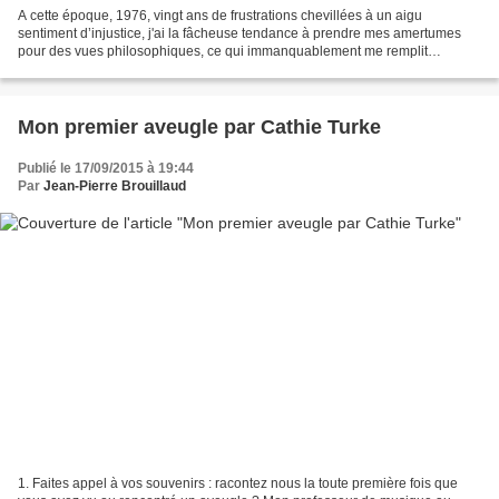
A cette époque, 1976, vingt ans de frustrations chevillées à un aigu
sentiment d’injustice, j'ai la fâcheuse tendance à prendre mes amertumes
pour des vues philosophiques, ce qui immanquablement me remplit
d'aversion à l'égard du monde. Dès que l'alcool...
Mon premier aveugle par Cathie Turke
Publié le 17/09/2015 à 19:44
Par
Jean-Pierre Brouillaud
1. Faites appel à vos souvenirs : racontez nous la toute première fois que