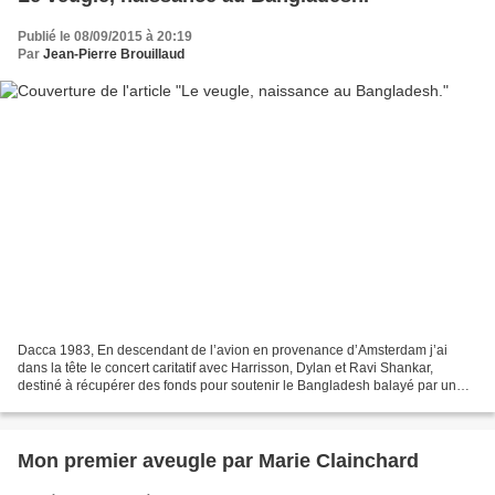
Publié le 08/09/2015 à 20:19
Par
Jean-Pierre Brouillaud
Dacca 1983, En descendant de l’avion en provenance d’Amsterdam j’ai
dans la tête le concert caritatif avec Harrisson, Dylan et Ravi Shankar,
destiné à récupérer des fonds pour soutenir le Bangladesh balayé par un
terrifiant raz-de-marée, c’était en 1971....
Mon premier aveugle par Marie Clainchard