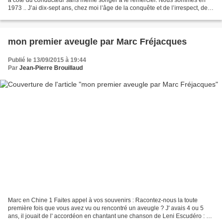
1973 .. J’ai dix-sept ans, chez moi l’âge de la conquête et de l’irrespect, de
l'inconscience et du prendre...
mon premier aveugle par Marc Fréjacques
Publié le 13/09/2015 à 19:44
Par
Jean-Pierre Brouillaud
Marc en Chine 1 Faites appel à vos souvenirs : Racontez-nous la toute
première fois que vous avez vu ou rencontré un aveugle ? J' avais 4 ou 5
ans, il jouait de l' accordéon en chantant une chanson de Leni Escudéro : «