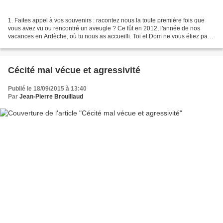
1. Faites appel à vos souvenirs : racontez nous la toute première fois que
vous avez vu ou rencontré un aveugle ? Ce fût en 2012, l'année de nos
vacances en Ardèche, où tu nous as accueilli. Toi et Dom ne vous étiez pas
revus depuis 1979, je crois, que...
Cécité mal vécue et agressivité
Publié le 18/09/2015 à 13:40
Par
Jean-Pierre Brouillaud