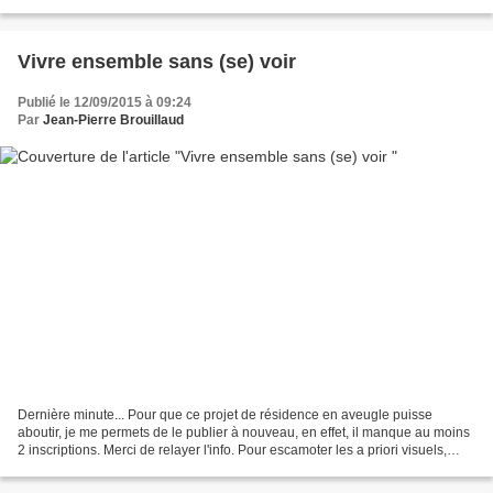
Je te réchaufferais » en plein milieu...
Vivre ensemble sans (se) voir
Publié le 12/09/2015 à 09:24
Par
Jean-Pierre Brouillaud
Dernière minute... Pour que ce projet de résidence en aveugle puisse
aboutir, je me permets de le publier à nouveau, en effet, il manque au moins
2 inscriptions. Merci de relayer l'info. Pour escamoter les a priori visuels,
nous proposons un séjour singulier...