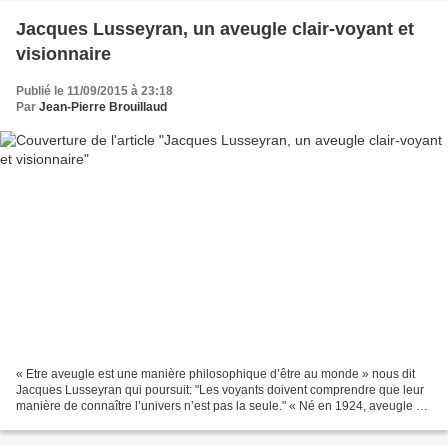
Jacques Lusseyran, un aveugle clair-voyant et
visionnaire
Publié le 11/09/2015 à 23:18
Par
Jean-Pierre Brouillaud
« Etre aveugle est une manière philosophique d’être au monde » nous dit
Jacques Lusseyran qui poursuit: "Les voyants doivent comprendre que leur
manière de connaître l’univers n’est pas la seule." « Né en 1924, aveugle à
huit ans, résistant à dix-sept,...