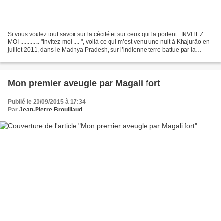
Si vous voulez tout savoir sur la cécité et sur ceux qui la portent : INVITEZ
MOI ............. "Invitez-moi .... ", voilà ce qui m’est venu une nuit à Khajurâo en
juillet 2011, dans le Madhya Pradesh, sur l’indienne terre battue par la
mousson. Rien...
Mon premier aveugle par Magali fort
Publié le 20/09/2015 à 17:34
Par
Jean-Pierre Brouillaud