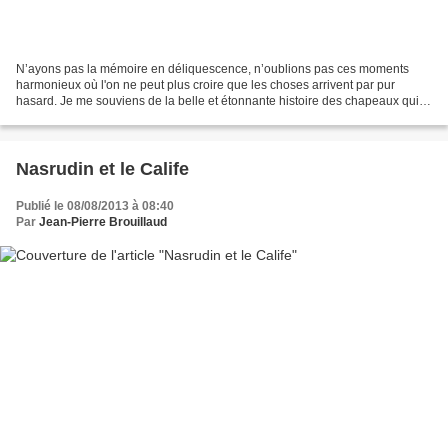
N’ayons pas la mémoire en déliquescence, n’oublions pas ces moments
harmonieux où l'on ne peut plus croire que les choses arrivent par pur
hasard. Je me souviens de la belle et étonnante histoire des chapeaux qui
prirent, en s’envolant, la forme du destin,...
Nasrudin et le Calife
Publié le 08/08/2013 à 08:40
Par
Jean-Pierre Brouillaud