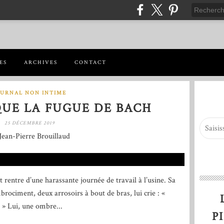
ES
ARCHIVES
CONTACT
OURNAL NON INTIME
 QUE LA FUGUE DE BACH
25 DÉCEMBRE 2019
Jean-Pierre Brouillaud
 rentre d’une harassante journée de travail à l’usine. Sa
brociment, deux arrosoirs à bout de bras, lui crie : «
? » Lui, une ombre...
P