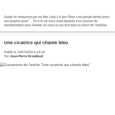
Guidé en Amazonie par ma fille Leïla à 9 ans "Rien n'est jamais fermé sinon
ses propres yeux" … Et si la vie nous avait équipés d’un pouvoir de
transformation pour éveiller en nous ce qui dort dans le limon de l’habitude ?
… Et si la cécité des yeux n’était...
Une cicatrice qui chante bleu
Publié le 24/07/2026 à 14:34
Par
Jean-Pierre Brouillaud