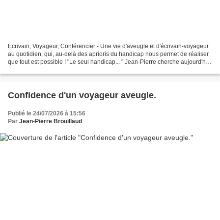
Ecrivain, Voyageur, Conférencier - Une vie d'aveugle et d'écrivain-voyageur
au quotidien, qui, au-delà des aprioris du handicap nous permet de réaliser
que tout est possible ! "Le seul handicap... " Jean-Pierre cherche aujourd'hui
des lieux où proposer...
Confidence d'un voyageur aveugle.
Publié le 24/07/2026 à 15:56
Par
Jean-Pierre Brouillaud