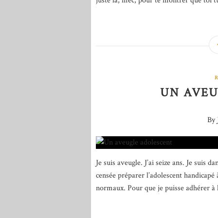
juste là, mec, pour te montrer que toi t
UN AVEU
By 
Je suis aveugle. J’ai seize ans. Je suis d
censée préparer l’adolescent handicapé
normaux. Pour que je puisse adhérer à le