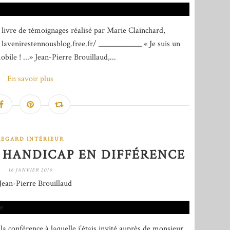
" livre de témoignages réalisé par Marie Clainchard,
 lavenirestennousblog.free.fr/ ____________ « Je suis un
ile ! ...» Jean-Pierre Brouillaud,...
En savoir plus
REGARD INTÉRIEUR
 HANDICAP EN DIFFÉRENCE
16 JANVIER 2016
Jean-Pierre Brouillaud
 la conférence à laquelle j’étais invité auprès de monsieur