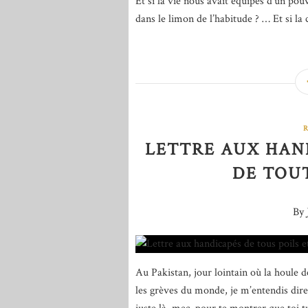
Et si la vie nous avait équipés d’un pou
dans le limon de l’habitude ? … Et si la c
LETTRE AUX HAND
DE TOU
By 
Au Pakistan, jour lointain où la houle d
les grèves du monde, je m’entendis dire 