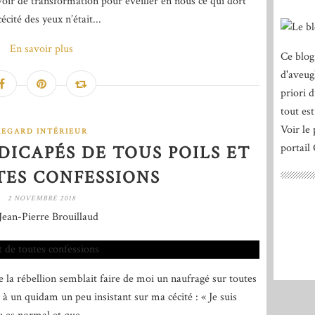
voir de transformation pour éveiller en nous ce qui dort
écité des yeux n’était...
En savoir plus
Ce blog
d'aveug
priori 
tout est
Voir le 
REGARD INTÉRIEUR
portail
ICAPÉS DE TOUS POILS ET
TES CONFESSIONS
2 NOVEMBRE 2018
Jean-Pierre Brouillaud
e la rébellion semblait faire de moi un naufragé sur toutes
à un quidam un peu insistant sur ma cécité : « Je suis