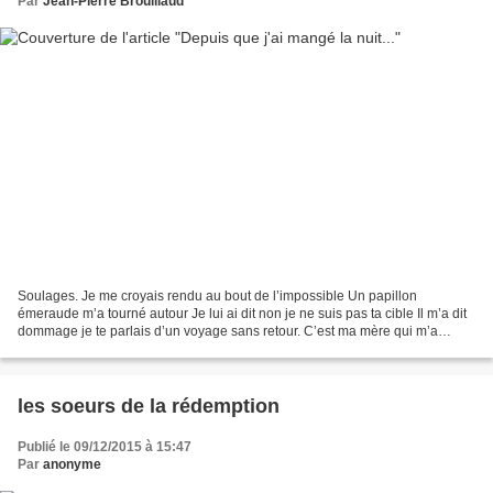
Par
Jean-Pierre Brouillaud
Soulages. Je me croyais rendu au bout de l’impossible Un papillon
émeraude m’a tourné autour Je lui ai dit non je ne suis pas ta cible Il m’a dit
dommage je te parlais d’un voyage sans retour. C’est ma mère qui m’a
donné le goût du thé J’ai cassé la théière...
les soeurs de la rédemption
Publié le 09/12/2015 à 15:47
Par
anonyme