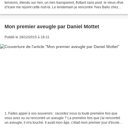
tensions, étendu sur rien, un rien transparent, flottant sans poid. le vieux rêve
d’Icare me rejoint cette nuit-là. Le lendemain je rencontre Yves Ballu chez
mon ami Philippe Pozzo...
Mon premier aveugle par Daniel Mottet
Publié le 18/12/2015 à 18:11
1. Faites appel à vos souvenirs : racontez nous la toute première fois que
vous avez vu ou rencontré un aveugle ? La première fois que j'ai rencontré
un aveugle, il m'a touché. Il avait mon âge, c'était mon premier jour d'école. 2
Q ue vous évoque la...