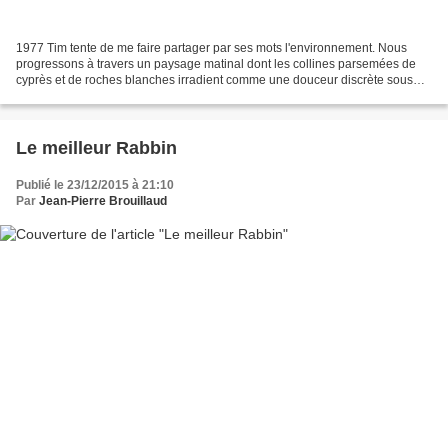
1977 Tim tente de me faire partager par ses mots l'environnement. Nous
progressons à travers un paysage matinal dont les collines parsemées de
cyprès et de roches blanches irradient comme une douceur discrète sous
l'indigo du ciel rieur. De blancs moutons...
Le meilleur Rabbin
Publié le 23/12/2015 à 21:10
Par
Jean-Pierre Brouillaud