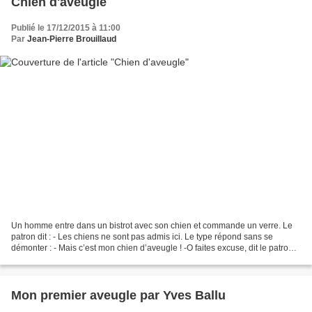
Chien d'aveugle
Publié le 17/12/2015 à 11:00
Par
Jean-Pierre Brouillaud
Un homme entre dans un bistrot avec son chien et commande un verre. Le
patron dit : - Les chiens ne sont pas admis ici. Le type répond sans se
démonter : - Mais c’est mon chien d’aveugle ! -O faites excuse, dit le patron,
la première consommation est...
Mon premier aveugle par Yves Ballu