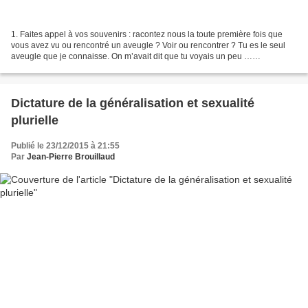
1. Faites appel à vos souvenirs : racontez nous la toute première fois que
vous avez vu ou rencontré un aveugle ? Voir ou rencontrer ? Tu es le seul
aveugle que je connaisse. On m’avait dit que tu voyais un peu …
personnage énigmatique. J’ai été frappée...
Dictature de la généralisation et sexualité
plurielle
Publié le 23/12/2015 à 21:55
Par
Jean-Pierre Brouillaud