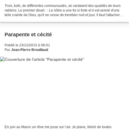
Trois Juifs, de différentes communautés, se vantaient des qualités de leurs
rabbins. Le premier disait : - Le nôtre a une foi si forte et il est animé d'une
telle crainte de Dieu, qu'il ne cesse de trembler nuit et jour. Il faut l'attacher
avec des sangles,...
Parapente et cécité
Publié le 23/12/2015 à 08:01
Par
Jean-Pierre Brouillaud
En juin au Maroc un rêve me pose sur l’air. Je plane, libéré de toutes