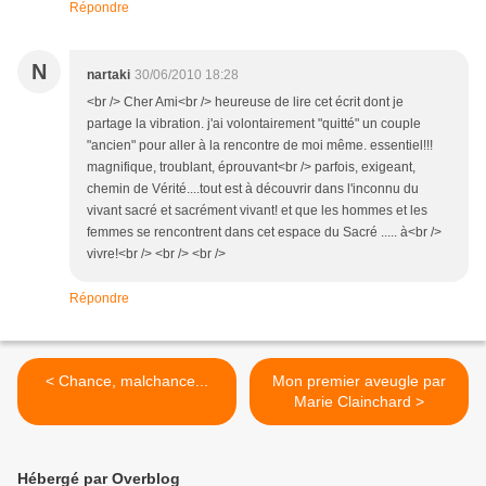
Répondre
N
nartaki
30/06/2010 18:28
<br /> Cher Ami<br /> heureuse de lire cet écrit dont je
partage la vibration. j'ai volontairement "quitté" un couple
"ancien" pour aller à la rencontre de moi même. essentiel!!!
magnifique, troublant, éprouvant<br /> parfois, exigeant,
chemin de Vérité....tout est à découvrir dans l'inconnu du
vivant sacré et sacrément vivant! et que les hommes et les
femmes se rencontrent dans cet espace du Sacré ..... à<br />
vivre!<br /> <br /> <br />
Répondre
< Chance, malchance...
Mon premier aveugle par
Marie Clainchard >
Hébergé par Overblog