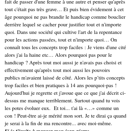
fait de passer d'une femme à une autre et penser qu'après
tout c'était pas très grave… Et puis bien évidement à cet
âge pourquoi ne pas brandir le handicap comme bouclier
derrière lequel se cacher pour justifier tout et n'importe
quoi. Dans une société qui cultive l'art de la repentance
pour les actions passées, tout et n'importe quoi… On
connaît tous les concepts trop faciles : Je viens d'une cité
alors j'ai la haine etc… Alors pourquoi pas pour le
handicap ? Après tout moi aussi je n'avais pas choisi et
effectivement qu'après tout moi aussi les pouvoirs
publics m'avaient laissé de côté. Alors les p’tits concepts
trop faciles et bien pratiques à 14 ans pourquoi-pas !
Aujourd'hui je regrette et j'avoue que ce que j'ai décrit ci-
dessus me manque terriblement. Surtout quand tu vois
les potes évoluer eux. Et toi... t'ai là «…» comme un
con ! Peut-être ai-je mérité mon sort. Je te dirai ça quand
je serai à la fin de ma rencontre... avec moi-même.
Si je t'invite à manger mon jean-pierre,