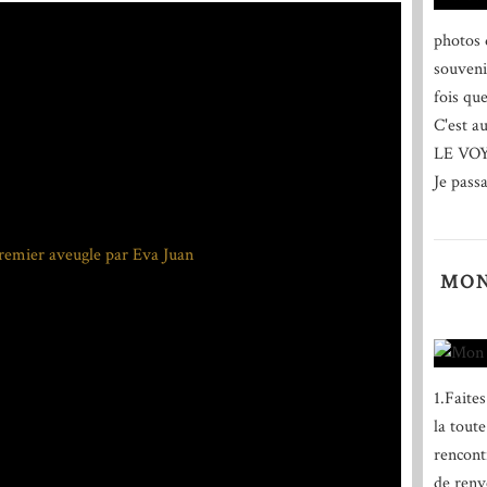
photos 
souveni
fois qu
C'est a
LE VO
Je passa
MON
1.Faite
la tout
rencont
de renv