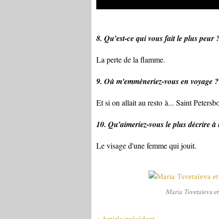
8. Qu’est-ce qui vous
f
ait le
pl
us p
eur 
La perte de la flamme.
9. Où m'emmèneriez-vous en voyage ?
Et si on allait au resto à... Saint Petersb
10. Qu’aimeriez-vous le plus décrire à
Le visage d'une femme qui jouit.
Maria Tsvetaïeva et