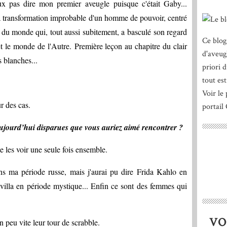
ux pas dire mon premier aveugle puisque c'était Gaby...
à la transformation improbable d'un homme de pouvoir, centré
es du monde qui, tout aussi subitement, a basculé son regard
Ce blog
et le monde de l'Autre. Première leçon au chapitre du clair
d'aveug
s blanches...
priori 
tout est
Voir le 
ur des cas.
portail
aujourd’hui disparues que vous auriez aimé rencontrer ?
 les voir une seule fois ensemble.
ns ma période russe, mais j'aurai pu dire Frida Kahlo en
illa en période mystique... Enfin ce sont des femmes qui
VO
n peu vite leur tour de scrabble.