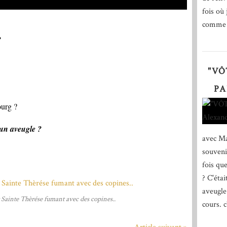
fois où 
comme d
?
"VÔ
PA
ourg ?
 un aveugle ?
avec Ma
souveni
fois qu
? C'éta
aveugle
 Sainte Thèrése fumant avec des copines..
cours. c