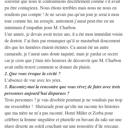
souvenir que nous le contournions discrètement comme s’il avait
pu être contagieux. Nous étions terribles mais nous ne nous en
rendions pas compte ! Je ne savais pas qu’un jour je serai à mon
tour comme lui, un aveugle, autrement j’aurai peut-être eu un
minimum d’empathie pour M. Charbon.
Une année, je devais avoir treize ans, il a été mon immédiat voisin
de dortoir. J’ai finis par remarquer qu’il se masturbait doucement
dès que les lumières étaient éteintes. Ca aurait été un autre
camarade, je l’aurai sans doute taquiné, mais je gardai ce secret
car je crois que j’étais très heureux de découvrir que M. Charbon
.
avait enfin trouvé comment se donner du plaisir
2. Que vous évoque la cécité ?
L’absence de vue avec les yeux.
3. Racontez-moi la rencontre que vous rêvez de faire avec trois
personnes aujourd’hui disparues ?
Trois personnes ? je vais désobéir pourtant je ne voudrais pas trop
me ressembler ! Shérazade pour qu’elle me raconte les histoires
que ma mère ne m’a pas raconté. Henri Miller et Zorba pour
célèbrer la femme singulière et plurielle en buvant du raki sur une
plage déserte au soleil couchant sur une poussière d’île grecque.