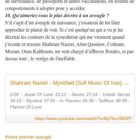
de surveillance, de passeports et autres vaccinations, en résumé de
comportements à adopter pour y accéder.
10. Qu’aimeriez-vous le plus décrire à un aveugle ?
S’il s’agit d’un aveugle de naissance, j’essaierai de lui faire
approcher le plaisir de voir. Si c’est quelqu’un qui a vu je lui
décrirai les couleurs de la synesthésie qui me viennent quand
j’écoute et ressens Shahram Nazeri, Alim Qasimov, Coltrane,
Mozart, Oum Kalthoum, un vent chargé d’effluves florales, et par-
dessus tout : le vertige de l'ineffable
Shahram Nazeri - Mystified (Sufi Music Of Iran) ( Complete Album )
0:00 - Jewel Of Love 10:12 - Desire 27:24 - Untold Secret
34:19 - Mystical 37:55 - In Passion 45:36 - Selfless 49:30 -
Flames Of Love
https://www.youtube.com/watch?v=8p7KccSKDfY
#Votre premier aveugle