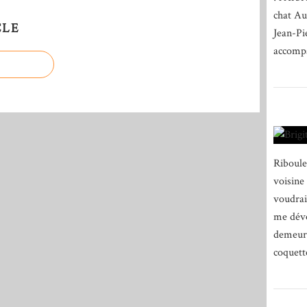
chat Au
CLE
Jean-Pi
accompa
Riboule
voisine 
voudrais
me dévo
demeure
coquett