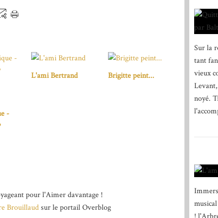
Sur la 
tant fa
vieux co
L'ami Bertrand
Brigitte peint...
Levant, 
noyé. T
l'accom
e -
P
Immersi
yageant pour l'Aimer davantage !
musical
re Brouillaud
sur le portail Overblog
! l'Arb