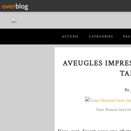
ACCUEIL
CATÉGORIES
PAG
AVEUGLES IMPRE
TA
By 
Tami Notsani Sans tit
Vous avez devant vous une photo