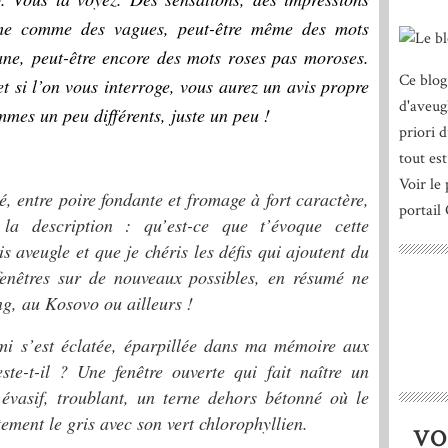
time comme des vagues, peut-être même des mots
ne, peut-être encore des mots roses pas moroses.
Ce blog
et si l’on vous interroge, vous aurez un avis propre
d'aveug
mes un peu différents, juste un peu !
priori 
tout est
Voir le 
entre poire fondante et fromage à fort caractère,
portail
la description : qu’est-ce que t’évoque cette
s aveugle et que je chéris les défis qui ajoutent du
fenêtres sur de nouveaux possibles, en résumé ne
g, au Kosovo ou ailleurs !
mi s’est éclatée, éparpillée dans ma mémoire aux
este-t-il ? Une fenêtre ouverte qui fait naître un
évasif, troublant, un terne dehors bétonné où le
tement le gris avec son vert chlorophyllien.
VO