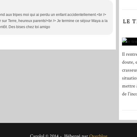
 aux tripes moi qui ai perdu un enfant accidentellement.<br />
LE 
r sur Terre, heureux parents!<br /> Je termine ce séjour Maya a la
entôt. Des bises chez toi amigo
Il rent
doute, 
crasseus
situati
mettre 
de l’inc
Carolol © 2014 - Hébergé par
Overblog