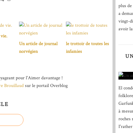
plus de 
a deman
vingt-d
avoir la
vie.
Un article de journal
le trottoir de toutes les
norvégien
infamies
UN
yageant pour l'Aimer davantage !
re Brouillaud
sur le portail Overblog
El cond
folklor
Garfunk
CLE
à mesur
roches n
I'rather