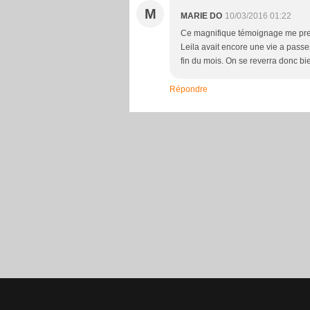
M
MARIE DO
10/03/2016 01:22
Ce magnifique témoignage me prend
Leila avait encore une vie a passe
fin du mois. On se reverra donc bi
Répondre