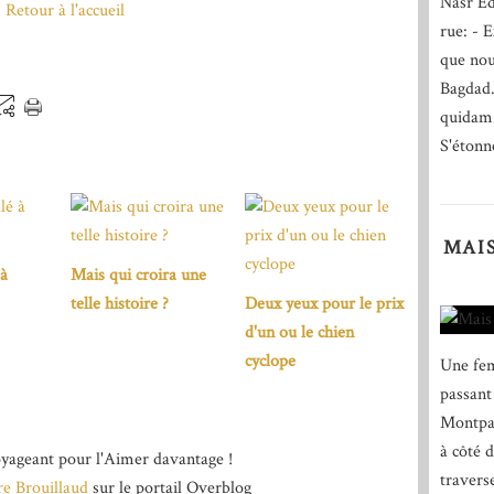
Nasr Ed
Retour à l'accueil
rue: - E
que nou
Bagdad.
quidam.
S'étonn
MAI
 à
Mais qui croira une
telle histoire ?
Deux yeux pour le prix
d'un ou le chien
cyclope
Une fem
passant 
Montpar
à côté d
yageant pour l'Aimer davantage !
travers
re Brouillaud
sur le portail Overblog