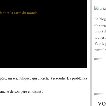
Ce blog
d'aveug
priori 
tout est
Voir le 
portail
 père, un scientifique, qui cherche à résoudre les problèmes
manche de son père en disant :
VO