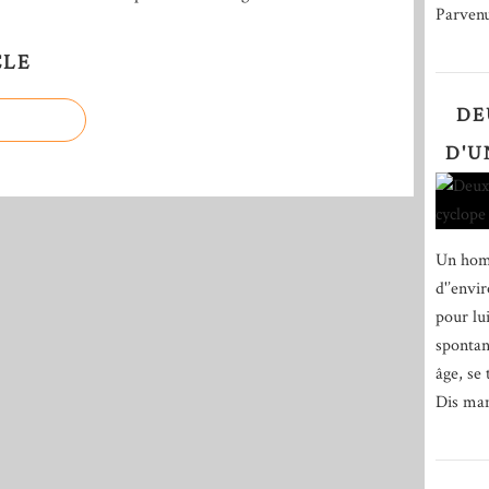
Parvenue
CLE
DE
D'U
Un homm
d'’envi
pour lu
spontan
âge, se
Dis mam