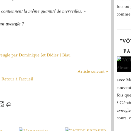
fois où 
 contiennent la même quantité de merveilles. »
comme d
 un aveugle ?
"VÔ
PA
Article suivant »
Retour à l'accueil
avec Ma
souveni
fois qu
? C'éta
aveugle
cours. c