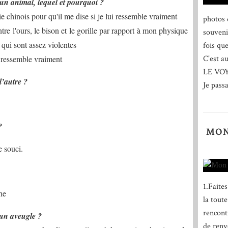
 un animal, lequel et pourquoi ?
e chinois pour qu'il me dise si je lui ressemble vraiment
photos 
tre l'ours, le bison et le gorille par rapport à mon physique
souveni
qui sont assez violentes
fois qu
ur ressemble vraiment
C'est a
LE VO
l’autre ?
Je passa
?
MON
e souci.
1.Faite
ne
la tout
rencont
 un aveugle ?
de renv