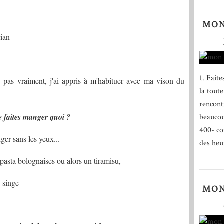
MON
rian
1. Fait
 pas vraiment, j'ai appris à m'habituer avec ma vison du
la tout
rencontr
e faites manger quoi ?
beaucou
400- co
ger sans les yeux...
des heu
pasta bolognaises ou alors un tiramisu,
u singe
MON