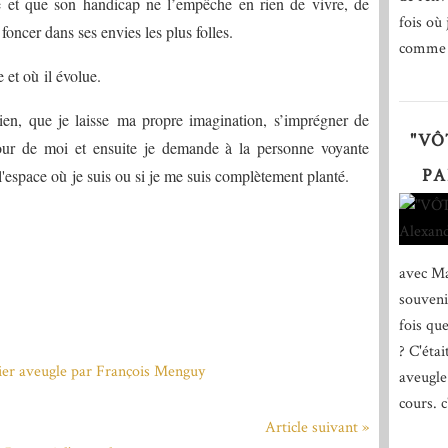
ue et que son handicap ne l’empêche en rien de vivre, de
fois où 
 foncer dans ses envies les plus folles.
comme d
 et où il évolue.
ien, que je laisse ma propre imagination, s’imprégner de
"VÔ
tour de moi et ensuite je demande à la personne voyante
PA
 l'espace où je suis ou si je me suis complètement planté.
avec Ma
souveni
fois qu
? C'éta
aveugle
cours. c
Article suivant »