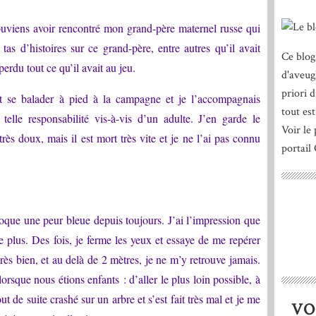
souviens avoir rencontré mon grand-père maternel russe qui
tas d’histoires sur ce grand-père, entre autres qu’il avait
Ce blog
erdu tout ce qu’il avait au jeu.
d'aveug
priori 
it se balader à pied à la campagne et je l’accompagnais
tout est
 telle responsabilité vis-à-vis d’un adulte. J’en garde le
Voir le 
très doux, mais il est mort très vite et je ne l’ai pas connu
portail
évoque une peur bleue depuis toujours. J’ai l’impression que
e plus. Des fois, je ferme les yeux et essaye de me repérer
rès bien, et au delà de 2 mètres, je ne m’y retrouve jamais.
orsque nous étions enfants : d’aller le plus loin possible, à
t de suite crashé sur un arbre et s’est fait très mal et je me
VO