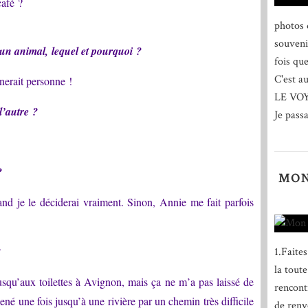
café ?
photos 
souveni
r un animal, lequel et pourquoi ?
fois qu
C'est a
nerait personne !
LE VO
l’autre ?
Je passa
?
MON
nd je le déciderai vraiment. Sinon, Annie me fait parfois
?
1.Faite
la tout
jusqu’aux toilettes à Avignon, mais ça ne m’a pas laissé de
rencont
ené une fois jusqu’à une rivière par un chemin très difficile
de renv