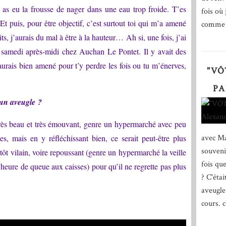
tu as eu la frousse de nager dans une eau trop froide. T’es
fois où 
t puis, pour être objectif, c’est surtout toi qui m’a amené
comme d
s, j’aurais du mal à être à la hauteur… Ah si, une fois, j’ai
un samedi après-midi chez Auchan Le Pontet. Il y avait des
aurais bien amené pour t’y perdre les fois ou tu m’énerves,
"VÔ
PA
 un aveugle ?
 très beau et très émouvant, genre un hypermarché avec peu
, mais en y réfléchissant bien, ce serait peut-être plus
avec Ma
souveni
ôt vilain, voire repoussant (genre un hypermarché la veille
fois qu
heure de queue aux caisses) pour qu’il ne regrette pas plus
? C'éta
aveugle
cours. c