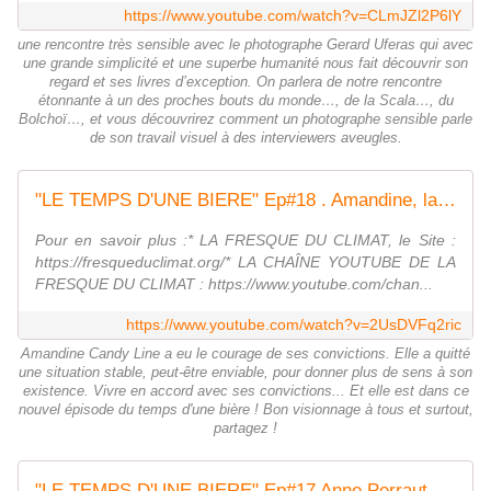
https://www.youtube.com/watch?v=CLmJZl2P6lY
une rencontre très sensible avec le photographe Gerard Uferas qui avec
une grande simplicité et une superbe humanité nous fait découvrir son
regard et ses livres d’exception. On parlera de notre rencontre
étonnante à un des proches bouts du monde…, de la Scala…, du
Bolchoï…, et vous découvrirez comment un photographe sensible parle
de son travail visuel à des interviewers aveugles.
"LE TEMPS D'UNE BIERE" Ep#18 . Amandine, la "fresqueuse du climat"
Pour en savoir plus :* LA FRESQUE DU CLIMAT, le Site :
https://fresqueduclimat.org/* LA CHAÎNE YOUTUBE DE LA
FRESQUE DU CLIMAT : https://www.youtube.com/chan...
https://www.youtube.com/watch?v=2UsDVFq2ric
Amandine Candy Line a eu le courage de ses convictions. Elle a quitté
une situation stable, peut-être enviable, pour donner plus de sens à son
existence. Vivre en accord avec ses convictions... Et elle est dans ce
nouvel épisode du temps d'une bière ! Bon visionnage à tous et surtout,
partagez !
"LE TEMPS D'UNE BIERE" Ep#17 Anne Perraut Soliveres, L'infirmière des infirmières de nuit -