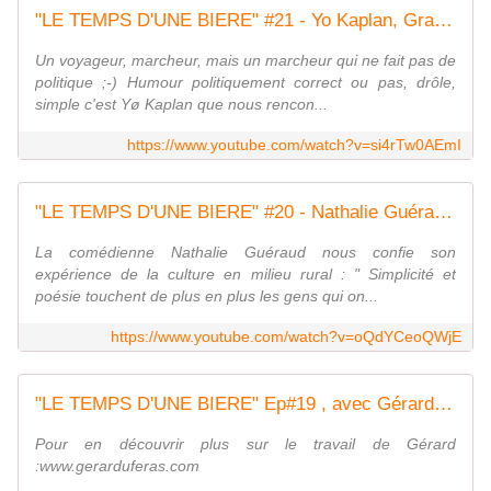
"LE TEMPS D'UNE BIERE" #21 - Yo Kaplan, Grand marcheur devant l'Eternel
Un voyageur, marcheur, mais un marcheur qui ne fait pas de
politique ;-) Humour politiquement correct ou pas, drôle,
simple c'est Yø Kaplan que nous rencon...
https://www.youtube.com/watch?v=si4rTw0AEmI
"LE TEMPS D'UNE BIERE" #20 - Nathalie Guéraud, comédienne. LA CULTURE EN MILIEU RURAL
La comédienne Nathalie Guéraud nous confie son
expérience de la culture en milieu rural : " Simplicité et
poésie touchent de plus en plus les gens qui on...
https://www.youtube.com/watch?v=oQdYCeoQWjE
"LE TEMPS D'UNE BIERE" Ep#19 , avec Gérard Uferas - Photographe humaniste
Pour en découvrir plus sur le travail de Gérard
:www.gerarduferas.com