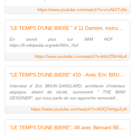
https://www.youtube.com/watch?v=crxAkVTxfIs
"LE TEMPS D'UNE BIERE " # 11 Damien, instructeur de la méthode WIM HOF
En savoir plus sur WIM HOF :
https://fr.wikipedia.org/wiki/Wim_Hof
https://www.youtube.com/watch?v=kfuV2BrH4u4
"LE TEMPS D'UNE BIERE" #10 - Avec Eric BRUN-SANGLARD, "The Blind Designer"
Interview d' Eric BRUN-SANGLARD, architecte d'intérieur
atypique, atteint de cécité, surnommé " THE BIND
DESIGNER", qui nous parle de son approche sensoriell...
https://www.youtube.com/watch?v=6OQ7bHgeZyA
"LE TEMPS D'UNE BIERE", #8 avec Bernard BESINET, skipper