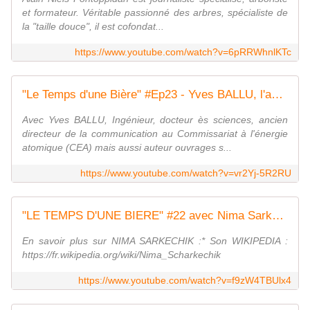
et formateur. Véritable passionné des arbres, spécialiste de
la "taille douce", il est cofondat...
https://www.youtube.com/watch?v=6pRRWhnlKTc
"Le Temps d'une Bière" #Ep23 - Yves BALLU, l'auteur qui prend de la hauteur
Avec Yves BALLU, Ingénieur, docteur ès sciences, ancien
directeur de la communication au Commissariat à l'énergie
atomique (CEA) mais aussi auteur ouvrages s...
https://www.youtube.com/watch?v=vr2Yj-5R2RU
"LE TEMPS D'UNE BIERE" #22 avec Nima Sarkechik, Pianiste international qui dénote ;-)
En savoir plus sur NIMA SARKECHIK :* Son WIKIPEDIA :
https://fr.wikipedia.org/wiki/Nima_Scharkechik
https://www.youtube.com/watch?v=f9zW4TBUlx4