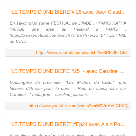
"LE TEMPS D'UNE BIERE"# 26 avec Jean Claude EMERIAU - "Du routard au moine Hindou"
En savoir plus sur le FESTIVAL de L'INDE : * PARIS RATHA
YATRA, une idée du Festival à PARIS :
https://www.youtube.com/watch?v=b5Yh7or13_E* FESTIVAL
de L'IND...
https://www.youtube.com/watch?v=6RKi05lIG54
"LE TEMPS D'UNE BIERE #25" - avec Caroline Cabanis - "Par Amour du bon pain"
Boulangère de proximité, "Les Miches du Cœur", une
histoire d'Amour pour le pain ... Pour en savoir plus sur
Caroline : * Instagram : caroline_cabanis
https://www.youtube.com/watch?v=W0VqHVLGKKQ
"LE TEMPS D'UNE BIERE" #Ep24 avec Alain Pontoppidan, le "petit frère" des Arbres.
Alain Niels Pontoppidan est journaliste spécialisé, arboriste