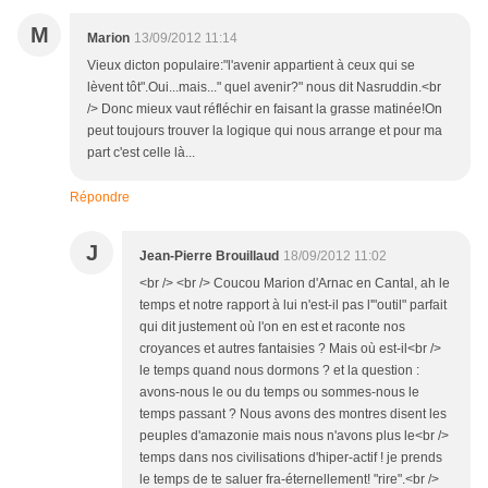
M
Marion
13/09/2012 11:14
Vieux dicton populaire:"l'avenir appartient à ceux qui se
lèvent tôt".Oui...mais..." quel avenir?" nous dit Nasruddin.<br
/> Donc mieux vaut réfléchir en faisant la grasse matinée!On
peut toujours trouver la logique qui nous arrange et pour ma
part c'est celle là...
Répondre
J
Jean-Pierre Brouillaud
18/09/2012 11:02
<br /> <br /> Coucou Marion d'Arnac en Cantal, ah le
temps et notre rapport à lui n'est-il pas l'"outil" parfait
qui dit justement où l'on en est et raconte nos
croyances et autres fantaisies ? Mais où est-il<br />
le temps quand nous dormons ? et la question :
avons-nous le ou du temps ou sommes-nous le
temps passant ? Nous avons des montres disent les
peuples d'amazonie mais nous n'avons plus le<br />
temps dans nos civilisations d'hiper-actif ! je prends
le temps de te saluer fra-éternellement! "rire".<br />