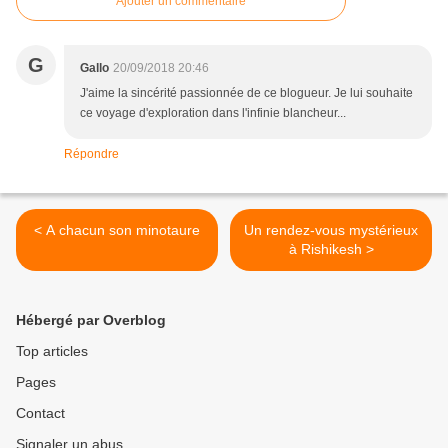
Ajouter un commentaire
G
Gallo
20/09/2018 20:46
J'aime la sincérité passionnée de ce blogueur. Je lui souhaite
ce voyage d'exploration dans l'infinie blancheur...
Répondre
< A chacun son minotaure
Un rendez-vous mystérieux
à Rishikesh >
Hébergé par Overblog
Top articles
Pages
Contact
Signaler un abus