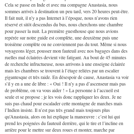
Cela se passe en Inde et avec ma compagne Anastasia, nous
sommes arrivés à destination un peu tard, vers 20 heures peut-être.
Il fait nuit, il n’y a pas Internet à l’époque, nous n’avons rien
réservé et sitôt descendus du bus, nous cherchons une chambre
pour passer la nuit. La première guesthouse que nous avions
repérée sur notre guide est complète, une deuxième puis une
troisième complète ou ne conviennent pas du tout. Même si nous
voyageons léger, pousser mon fauteuil avec nos bagages dans des
ruelles mal éclairées devient vite fatigant. Au bout de 45 minutes
de recherche infructueuse, nous arrivons à une enseigne éclairée
mais les chambres se trouvent à l’étage reliées par un escalier
gigantesque et très raide. En désespoir de cause, Anastasia va voir
s’il y en a une de libre : « Oui ! Il n’y a pas d’ascenseur mais pas
de problème, on va vous aider ! » La personne à l’accueil est
seule et se propose ; je les vois donc rappliquer les deux. Je ne
suis pas chaud pour escalader cette montagne de marches mais
l’Indien insiste. Il n’est pas très grand mais toujours plus
qu’Anastasia, alors on lui explique la manœuvre : c’est lui qui
prend les poignées du fauteuil derrière, qui le tire et l’incline en
arrière pour le mettre sur deux roues et monter, marche par