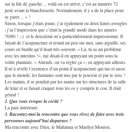
sur la file de gauche… voilà on est arrivé, c’est au numéro 72
juste avant la blanchisserie. Normalement, il y a de la place pour
se garer… » !
Sinon, lorsque j’étais jeune, j’ai également eu deux kinés aveugles
; j’ai l’impression que c’était la grande mode dans les années
70/80 ! ;-) et le deuxième m’a particulièrement impressionné. Il
faisait de l’acupuncture et testait un peu sur moi, sans aiguille, ses
cours en braille qu’il lisait très souvent. « Là, tu as un problème
avec les intestins !», me disait-il en appuyant un point sous la
voûte plantaire. « Attends, on va régler ça », en appuyant ailleurs.
Il m’a révélé l’existence d’un point d’acupuncture qui tue et aussi
que le monde, les humains sont nus par le pouvoir et par le sexe !
Les matins, il se pendait par les mains sur les structures de la salle
de kiné et se faisait craquer tous les os y compris le cou. Il était
génial !
2. Que vous évoque la cécité ?
La paix intérieure.
3. Racontez-moi la rencontre que vous rêvez de faire avec trois
personnes aujourd’hui disparues ?
Ma rencontre avec Dieu, le Mahatma et Marilyn Monroe,