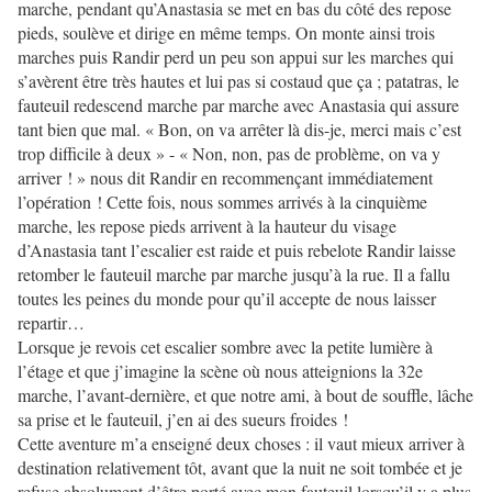
marche, pendant qu’Anastasia se met en bas du côté des repose
pieds, soulève et dirige en même temps. On monte ainsi trois
marches puis Randir perd un peu son appui sur les marches qui
s’avèrent être très hautes et lui pas si costaud que ça ; patatras, le
fauteuil redescend marche par marche avec Anastasia qui assure
tant bien que mal. « Bon, on va arrêter là dis-je, merci mais c’est
trop difficile à deux » - « Non, non, pas de problème, on va y
arriver ! » nous dit Randir en recommençant immédiatement
l’opération ! Cette fois, nous sommes arrivés à la cinquième
marche, les repose pieds arrivent à la hauteur du visage
d’Anastasia tant l’escalier est raide et puis rebelote Randir laisse
retomber le fauteuil marche par marche jusqu’à la rue. Il a fallu
toutes les peines du monde pour qu’il accepte de nous laisser
repartir…
Lorsque je revois cet escalier sombre avec la petite lumière à
l’étage et que j’imagine la scène où nous atteignions la 32e
marche, l’avant-dernière, et que notre ami, à bout de souffle, lâche
sa prise et le fauteuil, j’en ai des sueurs froides !
Cette aventure m’a enseigné deux choses : il vaut mieux arriver à
destination relativement tôt, avant que la nuit ne soit tombée et je
refuse absolument d’être porté avec mon fauteuil lorsqu’il y a plus