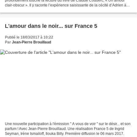
profondément touché la lecture du livre de Claude Couderc, « Un amour
clair-obscur ». Il y raconte l’expérience saisissante de la cécité d’Adrien à
qui deux pointes de fer avaient crevé les...
L'amour dans le noir... sur France 5
Publié le 18/03/2017 à 10:22
Par
Jean-Pierre Brouillaud
Une nouvelle participation à l'émission " A vous de voir " sur le désir... et son
parfum ! Avec Jean-Pierre Brouillaud. Une réalisation France 5 de Ingrid
Seyman, Irène Ismailoff, Ilouka Billy. Première diffusion le 06 mars 2017.