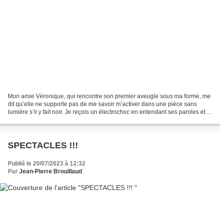
Mon amie Véronique, qui rencontre son premier aveugle sous ma forme, me
dit qu’elle ne supporte pas de me savoir m’activer dans une pièce sans
lumière s’il y fait noir. Je reçois un électrochoc en entendant ses paroles et
en réalisant leur sens ! Je n’avais...
SPECTACLES !!!
Publié le 20/07/2023 à 12:32
Par
Jean-Pierre Brouillaud