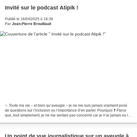
Invité sur le podcast Atipik !
Publié le 16/04/2025 à 18:36
Par
Jean-Pierre Brouillaud
✨ Toute ma vie – et bien qu’aveugle – je ne me suis jamais vraiment posé
de questions sur l’inclusion ou l’importance d’en parler. Pourquoi ❓ Parce
que, tout simplement, je ne me sentais pas concerné car je n’ai jamais eu le
sentiment d’être exclu ! Et...
Un point de vue journalistique sur un aveugle à