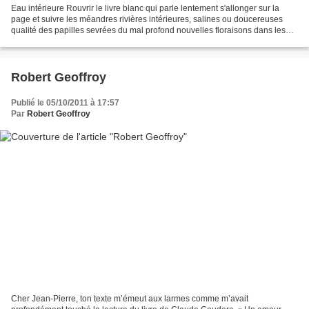
Eau intérieure Rouvrir le livre blanc qui parle lentement s'allonger sur la
page et suivre les méandres rivières intérieures, salines ou doucereuses
qualité des papilles sevrées du mal profond nouvelles floraisons dans les
veines heureuses butinage-malin...
Robert Geoffroy
Publié le 05/10/2011 à 17:57
Par
Robert Geoffroy
Cher Jean-Pierre, ton texte m’émeut aux larmes comme m’avait