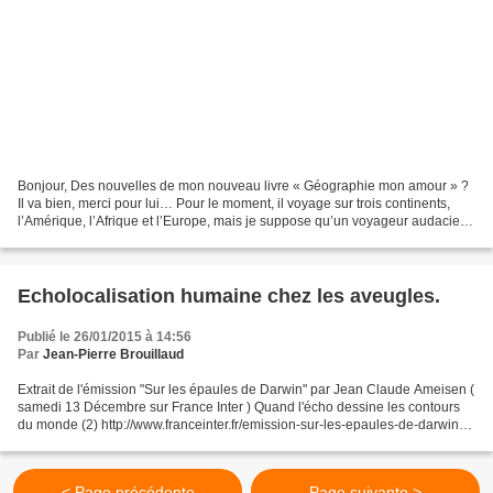
Bonjour, Des nouvelles de mon nouveau livre « Géographie mon amour » ?
Il va bien, merci pour lui… Pour le moment, il voyage sur trois continents,
l’Amérique, l’Afrique et l’Europe, mais je suppose qu’un voyageur audacieux
va lui montrer d’autres contrées...
Echolocalisation humaine chez les aveugles.
Publié le 26/01/2015 à 14:56
Par
Jean-Pierre Brouillaud
Extrait de l'émission "Sur les épaules de Darwin" par Jean Claude Ameisen (
samedi 13 Décembre sur France Inter ) Quand l'écho dessine les contours
du monde (2) http://www.franceinter.fr/emission-sur-les-epaules-de-darwin-
quand-lecho-dessine-les-contours-du-monde-2...
< Page précédente
Page suivante >