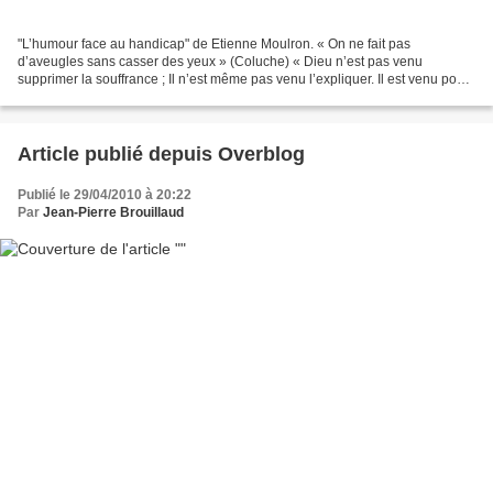
"L’humour face au handicap" de Etienne Moulron. « On ne fait pas
d’aveugles sans casser des yeux » (Coluche) « Dieu n’est pas venu
supprimer la souffrance ; Il n’est même pas venu l’expliquer. Il est venu pour
la remplir de sa présence. » (Paul Claudel)...
Article publié depuis Overblog
Publié le 29/04/2010 à 20:22
Par
Jean-Pierre Brouillaud