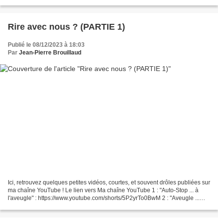
2016 sur la RTS (Radio Télévision...
Rire avec nous ? (PARTIE 1)
Publié le 08/12/2023 à 18:03
Par
Jean-Pierre Brouillaud
Ici, retrouvez quelques petites vidéos, courtes, et souvent drôles publiées sur
ma chaîne YouTube ! Le lien vers Ma chaîne YouTube 1 : "Auto-Stop ... à
l'aveugle" : https://www.youtube.com/shorts/5P2yrTo0BwM 2 : "Aveugle ...
mais pas sourd" : https://www.youtube.com/shorts/CmYCST-ORc0...