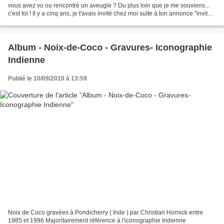
vous avez vu ou rencontré un aveugle ? Du plus loin que je me souviens...
c'est toi ! Il y a cinq ans, je t'avais invité chez moi suite à ton annonce "invitez-
moi chez vous !"....
Album - Noix-de-Coco - Gravures- Iconographie
Indienne
Publié le 10/09/2010 à 13:59
Noix de Coco gravées à Pondicherry ( Inde ) par Christian Hornick entre
1985 et 1996 Majoritairement référence à l'iconographie Indienne