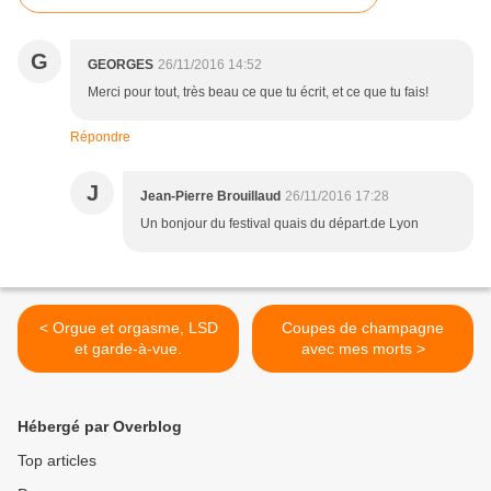
G
GEORGES
26/11/2016 14:52
Merci pour tout, très beau ce que tu écrit, et ce que tu fais!
Répondre
J
Jean-Pierre Brouillaud
26/11/2016 17:28
Un bonjour du festival quais du départ.de Lyon
< Orgue et orgasme, LSD
Coupes de champagne
et garde-à-vue.
avec mes morts >
Hébergé par Overblog
Top articles