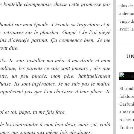
 bouteille champenoise chasse cette promesse par
plus de 
a deman
vingt-d
bondit sur mon épaule. J’écoute sa trajectoire et je
avoir la
e retrouver sur le plancher. Gagné ! Je l’ai piégé
ins d’aveugle partout. Ça commence bien. Je me
out dire.
UN
nts. Je veux installer ma mère à ma droite et mon
plique, les parents ce soir sont joueurs ; dès que
ette, un peu pincée, mon père, habituellement
aise. Ils sont ingérables. Je ne suis pas le maître
El cond
apprécient pas que l’on choisisse à leur place. Je
folklor
Garfunk
 et toi, papa, tu me fais face.
à mesur
roches n
de les contraindre à mon bon désir, mais zut, voilà
I'rather
ommes pas soumis aux même lois physiques.