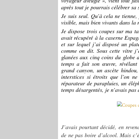
voyageur aveugle », vient tout j
après tout je pourrais célébrer sa 
Je suis seul. Qu’à cela ne tienne,
visible, mais bien vivants dans l
Je dispose trois coupes sur ma t
avait récupéré à la caserne Espagn
et sur lequel j’ai disposé un plat
comme on dit. Sous cette vitre j’
glanées aux cinq coins du globe d
temps a fait son œuvre, révélant
grand canyon, un ascète hindou,
interstices si étroits que l’on 
réparateur de parapluies, un élép
temps désargentés, je n’avais pas 
J’avais pourtant décidé, en reven
de ne pas boire d’alcool. Mais c’é