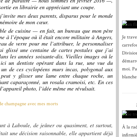
uste de paraître — nous sommes en février 2016 —,
sortie en librairie en appréciant une coupe.
 j’invite mes deux parents, disparus pour le monde
a mémoire de mon cœur.
able de cuisine — en fait, un bureau que mon père
e à l’époque où il était encore militaire à Angers,
Je trav
eau de verre pour me l’attribuer, le personnaliser
carrefo
ai glissé une centaine de cartes postales que j’ai
Divisio
ans les années soixante-dix. Vieilles images où le
démarre
 ici un dentiste opérant dans la rue, une vue du
 un de ces cyclopéens murs incas, polygonal aux
moi. Par
ne peut y glisser une lame entre chaque roche, un
blanche
hant caparaçonné, un rosala cramoisi, etc. En ces
d’appareil photo, l’idée même me révulsait.
ant à Laboule, de jeûner ou quasiment, et surtout,
À la rad
tait une décision raisonnable, elle appartient déjà
infirmiè