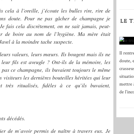
s cela à l’oreille, j’écoute les bulles rire, rire de
sans doute. Pour ne pas gâcher de champagne je
LE 
Je fais cela discrètement, on ne sait jamais, peut-
er de boire au nom de l’hygiène. Ma mère était
Javel à la moindre tache suspecte.
Il rent
leurs valeurs, leurs mœurs. Ils bougent mais ils ne
doute, 
 leur fils est aveugle ? Ont-ils de la mémoire, les
crasseus
t pas ce champagne, ils buvaient toujours le même
situati
visiteurs les dernières bouteilles héritées qui leur
mettre 
t très ritualisés, fidèles à ce qu’ils buvaient,
de l’inc
nts décédés.
cier de m’avoir permis de naître à travers eux. Je