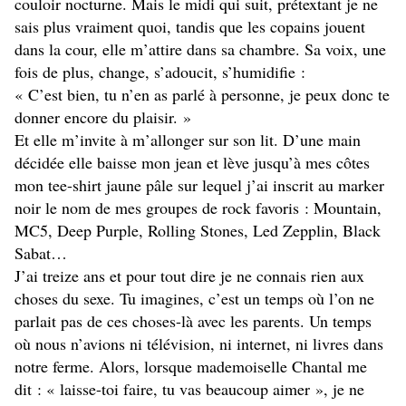
couloir nocturne. Mais le midi qui suit, prétextant je ne
sais plus vraiment quoi, tandis que les copains jouent
dans la cour, elle m’attire dans sa chambre. Sa voix, une
fois de plus, change, s’adoucit, s’humidifie :
« C’est bien, tu n’en as parlé à personne, je peux donc te
donner encore du plaisir. »
Et elle m’invite à m’allonger sur son lit. D’une main
décidée elle baisse mon jean et lève jusqu’à mes côtes
mon tee-shirt jaune pâle sur lequel j’ai inscrit au marker
noir le nom de mes groupes de rock favoris : Mountain,
MC5, Deep Purple, Rolling Stones, Led Zepplin, Black
Sabat…
J’ai treize ans et pour tout dire je ne connais rien aux
choses du sexe. Tu imagines, c’est un temps où l’on ne
parlait pas de ces choses-là avec les parents. Un temps
où nous n’avions ni télévision, ni internet, ni livres dans
notre ferme. Alors, lorsque mademoiselle Chantal me
dit : « laisse-toi faire, tu vas beaucoup aimer », je ne