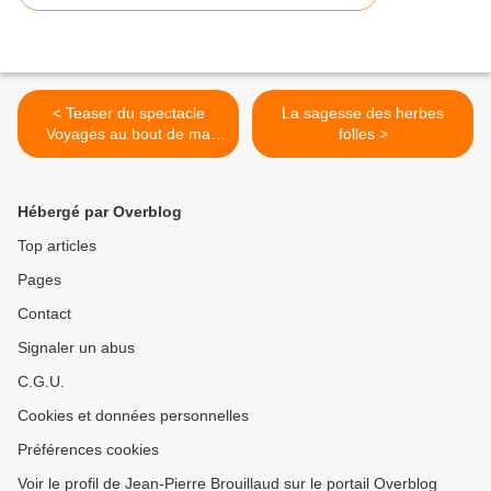
< Teaser du spectacle
La sagesse des herbes
Voyages au bout de ma
folles >
nuit- Festival Off d'Avignon
2021
Hébergé par Overblog
Top articles
Pages
Contact
Signaler un abus
C.G.U.
Cookies et données personnelles
Préférences cookies
Voir le profil de Jean-Pierre Brouillaud sur le portail Overblog