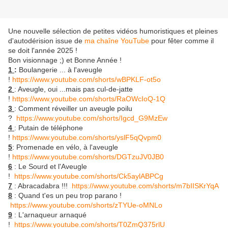
Une nouvelle sélection de petites vidéos humoristiques et pleines
d'autodérision issue de
ma chaîne YouTube
pour fêter comme il
se doit l'année 2025 !
Bon visionnage ;) et Bonne Année !
1
:
Boulangerie ... à l'aveugle
!
https://www.youtube.com/shorts/wBPKLF-ot5o
2
: Aveugle, oui ...mais pas cul-de-jatte
!
https://www.youtube.com/shorts/RaOWcIoQ-1Q
3
: Comment réveiller un aveugle poilu
?
https://www.youtube.com/shorts/Igcd_G9MzEw
4
: Putain de téléphone
!
https://www.youtube.com/shorts/yslF5qQvpm0
5
: Promenade en vélo, à l'aveugle
!
https://www.youtube.com/shorts/DGTzuJV0JB0
6
: Le Sourd et l'Aveugle
!
https://www.youtube.com/shorts/Ck5aylABPCg
7
: Abracadabra !!!
https://www.youtube.com/shorts/m7bIISKrYqA
8
: Quand t'es un peu trop parano !
https://www.youtube.com/shorts/zTYUe-oMNLo
9
: L'arnaqueur arnaqué
!
https://www.youtube.com/shorts/T0ZmQ375rlU