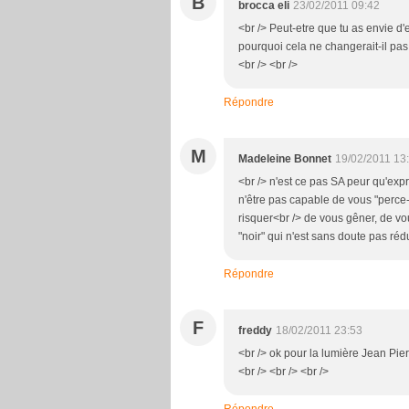
B
brocca eli
23/02/2011 09:42
<br /> Peut-etre que tu as envie d'
pourquoi cela ne changerait-il pas 
<br /> <br />
Répondre
M
Madeleine Bonnet
19/02/2011 13
<br /> n'est ce pas SA peur qu'ex
n'être pas capable de vous "perce-v
risquer<br /> de vous gêner, de vo
"noir" qui n'est sans doute pas réd
Répondre
F
freddy
18/02/2011 23:53
<br /> ok pour la lumière Jean Pier
<br /> <br /> <br />
Répondre