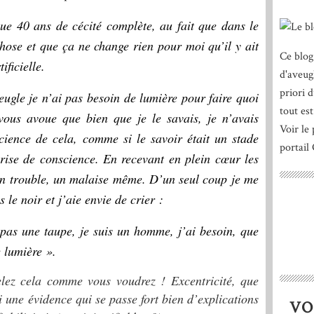
ue 40 ans de cécité complète, au fait que dans le
 chose et que ça ne change rien pour moi qu’il y ait
Ce blog
ificielle.
d'aveug
priori 
eugle je n’ai pas besoin de lumière pour faire quoi
tout est
 vous avoue que bien que je le savais, je n’avais
Voir le 
cience de cela, comme si le savoir était un stade
portail
rise de conscience. En recevant en plein cœur les
un trouble, un malaise même. D’un seul coup je me
le noir et j’aie envie de crier :
 pas une taupe, je suis un homme, j’ai besoin, que
e lumière ».
elez cela comme vous voudrez ! Excentricité, que
i une évidence qui se passe fort bien d’explications
VO