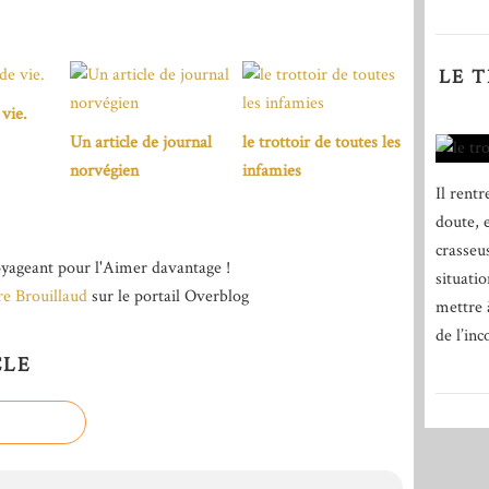
LE 
vie.
Un article de journal
le trottoir de toutes les
norvégien
infamies
Il rent
doute, 
crasseus
yageant pour l'Aimer davantage !
situati
re Brouillaud
sur le portail Overblog
mettre 
de l’inc
CLE