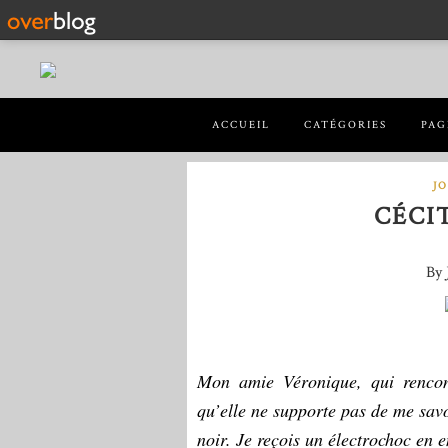
ACCUEIL
CATÉGORIES
PAG
J
CÉCI
By 
Mon amie Véronique, qui rencon
qu’elle ne supporte pas de me savo
noir. Je reçois un électrochoc en e