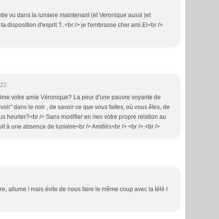
etre vu dans la lumiere maintenant (et Veronique aussi )et
ta disposition d'esprit ?..<br /> je t'embrasse cher ami.El<br />
:22
prime votre amie Véronique? La peur d'une pauvre voyante de
oir" dans le noir , de savoir ce que vous faites, où vous êtes, de
us heurter?<br /> Sans modifier en rien votre propre relation au
uit à une absence de lumière<br /> Amitiés<br /> <br /> <br />
re, allume ! mais évite de nous faire le même coup avec la télé !