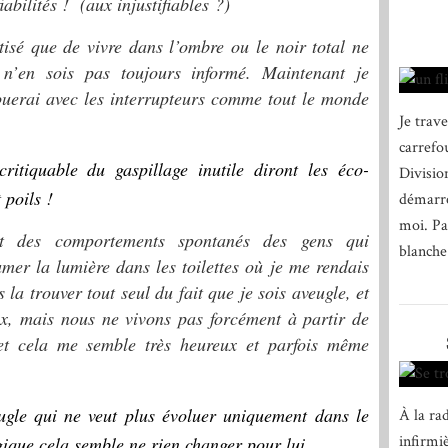
iabilités ! (aux injustifiables ?)
tisé que de vivre dans l’ombre ou le noir total ne
 n’en sois pas toujours informé. Maintenant je
jouerai avec les interrupteurs comme tout le monde
Je trav
carrefo
ritiquable du gaspillage inutile diront les éco-
Divisio
 poils !
démarre
moi. Par
nt des comportements spontanés des gens qui
blanche
mer la lumière dans les toilettes où je me rendais
 la trouver tout seul du fait que je sois aveugle, et
x, mais nous ne vivons pas forcément à partir de
 et cela me semble très heureux et parfois même
ugle qui ne veut plus évoluer uniquement dans le
À la rad
infirmiè
ique cela semble ne rien changer pour lui.