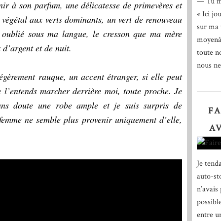
— Tu m
nir à son parfum, une délicatesse de primevères et
« Ici jo
 végétal aux verts dominants, un vert de renouveau
sur ma 
on oublié sous ma langue, le cresson que ma mère
moyenâg
 d’argent et de nuit.
toute n
nous ne
gèrement rauque, un accent étranger, si elle peut
e l’entends marcher derrière moi, toute proche. Je
ans doute une robe ample et je suis surpris de
FA
 femme ne semble plus provenir uniquement d’elle,
AV
Je tend
auto-st
n’avais
possible
entre u