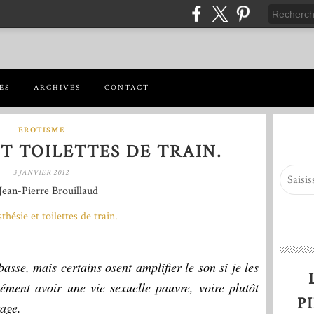
ES
ARCHIVES
CONTACT
EROTISME
T TOILETTES DE TRAIN.
3 JANVIER 2012
Jean-Pierre Brouillaud
sse, mais certains osent amplifier le son si je les
cément avoir une vie sexuelle pauvre, voire plutôt
P
tage.