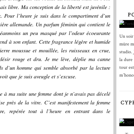
ais libre. Ma conception de la liberté est juvénile :
P
x. Pour l’heure je suis dans le compartiment d’un
ntière allemande. Un parfum féminin qui contient le
, néanmoins un peu masqué par l’odeur écoeurante
Un soir
nd à son enfant. Cette fragrance légère et humide
mûre m’
pierre moussue et mouillée, les ruisseaux en crue,
studio. 
 désir rouge et dru. Je me lève, déplie ma canne
la dure
eds d’un homme qui semble absorbé par la lecture
tour est
m’honor
oit que je suis aveugle et s’excuse.
ue à ma suite une femme dont je n’avais pas décelé
ise près de la vitre. C’est manifestement la femme
CYP
ère, repérée tout à l’heure en entrant dans le