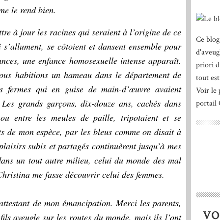
 me le rend bien.
tre à jour les racines qui seraient à l’origine de ce
Ce blog
 s’allument, se côtoient et dansent ensemble pour
d'aveug
ances, une enfance homosexuelle intense apparaît.
priori 
ous habitions un hameau dans le département de
tout est
s fermes qui en guise de main-d’œuvre avaient
Voir le 
. Les grands garçons, dix-douze ans, cachés dans
portail
ou entre les meules de paille, tripotaient et se
tits de mon espèce, par les bleus comme on disait à
plaisirs subis et partagés continuèrent jusqu’à mes
 dans un tout autre milieu, celui du monde des mal
Christina me fasse découvrir celui des femmes.
 attestant de mon émancipation. Merci les parents,
VO
 fils aveugle sur les routes du monde, mais ils l’ont