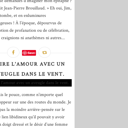
e demandes d’imaginer mon épitaphe ?
uit Jean-Pierre Brouillaud. » Eh oui, Jim,
tombe, et en enluminures
euses ! À l’époque, dépourvus de
otion de profanation ou de célébration,
 craignions ni anathèmes ni autres...
Save
IRE L'AMOUR AVEC UN
EUGLE DANS LE VENT.
ais le pouce, comme n’importe quel
oppeur sur une des routes du monde. Je
 pas la moindre arrière-pensée sur le
 lien libidineux qu’il pouvait y avoir
n doigt dressé et le désir d’une femme