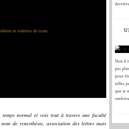
derrière
U
Non il n
pas plus
pour êt
telles p
que je 
ombreus
n temps normal et vois tout à travers une faculté
 nom de synesthésie, association des lettres mais