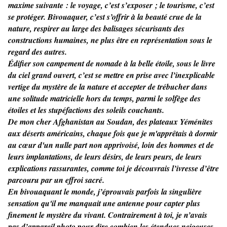
maxime suivante : le voyage, c’est s’exposer ; le tourisme, c’est
se protéger. Bivouaquer, c’est s’offrir à la beauté crue de la
nature, respirer au large des balisages sécurisants des
constructions humaines, ne plus être en représentation sous le
regard des autres.
Édifier son campement de nomade à la belle étoile, sous le livre
du ciel grand ouvert, c’est se mettre en prise avec l’inexplicable
vertige du mystère de la nature et accepter de trébucher dans
une solitude matricielle hors du temps, parmi le solfège des
étoiles et les stupéfactions des soleils couchants.
De mon cher Afghanistan au Soudan, des plateaux Yéménites
aux déserts américains, chaque fois que je m'apprêtais à dormir
au cœur d'un nulle part non apprivoisé, loin des hommes et de
leurs implantations, de leurs désirs, de leurs peurs, de leurs
explications rassurantes, comme toi je découvrais l’ivresse d’être
parcouru par un effroi sacré.
En bivouaquant le monde, j’éprouvais parfois la singulière
sensation qu'il me manquait une antenne pour capter plus
finement le mystère du vivant. Contrairement à toi, je n’avais
pas d’appareil photo pour dire combien les étendues neigeuses