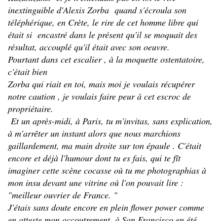
inextinguible d'Alexis Zorba quand s'écroula son
téléphérique, en Crète, le rire de cet homme libre qui
était si encastré dans le présent qu'il se moquait des
résultat, accouplé qu'il était avec son oeuvre.
Pourtant dans cet escalier , à la moquette ostentatoire,
c'était bien
Zorba qui riait en toi, mais moi je voulais récupérer
notre caution , je voulais faire peur à cet escroc de
propriétaire.
Et un après-midi, à Paris, tu m'invitas, sans explication,
à m'arrêter un instant alors que nous marchions
gaillardement, ma main droite sur ton épaule . C'était
encore et déjà l'humour dont tu es fais, qui te fît
imaginer cette scène cocasse où tu me photographias à
mon insu devant une vitrine où l'on pouvait lire :
"
meilleur ouvrier de France. "
J'étais sans doute encore en plein flower power comme
en atteste mon accoutrement, à San Francisco en été