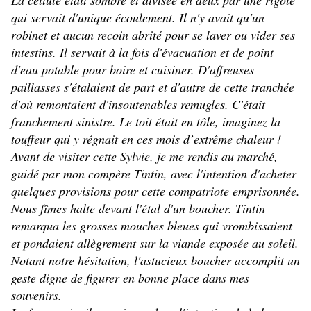
La cellule était sombre et divisée en deux par une rigole
qui servait d'unique écoulement. Il n'y avait qu'un
robinet et aucun recoin abrité pour se laver ou vider ses
intestins. Il servait à la fois d'évacuation et de point
d'eau potable pour boire et cuisiner. D'affreuses
paillasses s'étalaient de part et d'autre de cette tranchée
d'où remontaient d'insoutenables remugles. C'était
franchement sinistre. Le toit était en tôle, imaginez la
touffeur qui y régnait en ces mois d’extrême chaleur !
Avant de visiter cette Sylvie, je me rendis au marché,
guidé par mon compère Tintin, avec l'intention d'acheter
quelques provisions pour cette compatriote emprisonnée.
Nous fîmes halte devant l'étal d'un boucher. Tintin
remarqua les grosses mouches bleues qui vrombissaient
et pondaient allègrement sur la viande exposée au soleil.
Notant notre hésitation, l'astucieux boucher accomplit un
geste digne de figurer en bonne place dans mes
souvenirs.