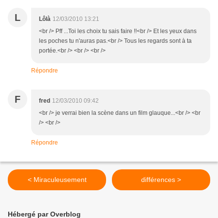
L
Lôlà
12/03/2010 13:21
<br /> Pff ...Toi les choix tu sais faire !!<br /> Et les yeux dans
les poches tu n'auras pas.<br /> Tous les regards sont à ta
portée.<br /> <br /> <br />
Répondre
F
fred
12/03/2010 09:42
<br /> je verrai bien la scène dans un film glauque...<br /> <br
/> <br />
Répondre
< Miraculeusement
différences >
Hébergé par Overblog