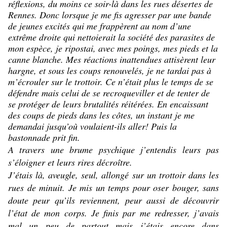
réflexions, du moins ce soir-là dans les rues désertes de
Rennes. Donc lorsque je me fis agresser par une bande
de jeunes excités qui me frappèrent au nom d’une
extrême droite qui nettoierait la société des parasites de
mon espèce, je ripostai, avec mes poings, mes pieds et la
canne blanche. Mes réactions inattendues attisèrent leur
hargne, et sous les coups renouvelés, je ne tardai pas à
m’écrouler sur le trottoir. Ce n’était plus le temps de se
défendre mais celui de se recroqueviller et de tenter de
se protéger de leurs brutalités réitérées. En encaissant
des coups de pieds dans les côtes, un instant je me
demandai jusqu’où voulaient-ils aller! Puis la
bastonnade prit fin.
A travers une brume psychique j’entendis leurs pas
s’éloigner et leurs rires décroître.
J’étais là, aveugle, seul, allongé sur un trottoir dans les
rues de minuit. Je mis un temps pour oser bouger, sans
doute peur qu’ils reviennent, peur aussi de découvrir
l’état de mon corps. Je finis par me redresser, j’avais
mal un peu de partout mais j’étais encore dans