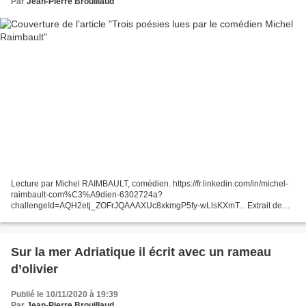
Par
Jean-Pierre Brouillaud
Lecture par Michel RAIMBAULT, comédien. https://fr.linkedin.com/in/michel-
raimbault-com%C3%A9dien-6302724a?
challengeId=AQH2etj_ZOFrJQAAAXUc8xkmgP5fy-wLlsKXmT... Extrait de
mon recueil de Poésies, "Incandescences", lu par le Comédien Michel
RIMBAULT. https://www.lisez.com/auteur/michel-
raimbault/144644https://www.audi... Extrait...
Sur la mer Adriatique il écrit avec un rameau
d’olivier
Publié le 10/11/2020 à 19:39
Par
Jean-Pierre Brouillaud