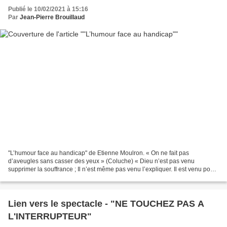
Publié le 10/02/2021 à 15:16
Par
Jean-Pierre Brouillaud
"L’humour face au handicap" de Etienne Moulron. « On ne fait pas
d’aveugles sans casser des yeux » (Coluche) « Dieu n’est pas venu
supprimer la souffrance ; Il n’est même pas venu l’expliquer. Il est venu pour
la remplir de sa présence. » (Paul Claudel)...
Lien vers le spectacle - "NE TOUCHEZ PAS A
L'INTERRUPTEUR"