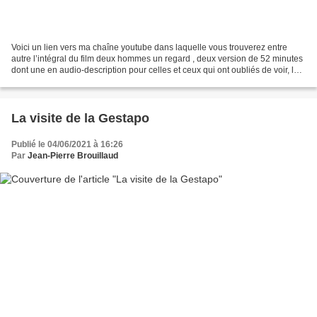
Voici un lien vers ma chaîne youtube dans laquelle vous trouverez entre
autre l’intégral du film deux hommes un regard , deux version de 52 minutes
dont une en audio-description pour celles et ceux qui ont oubliés de voir, les
deux bandes annonce de Zigoneshi...
La visite de la Gestapo
Publié le 04/06/2021 à 16:26
Par
Jean-Pierre Brouillaud