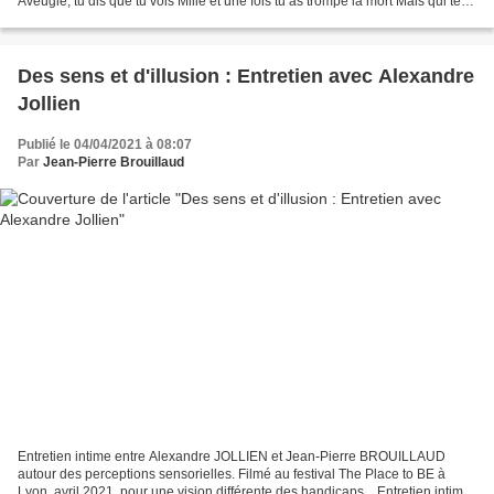
Aveugle, tu dis que tu vois Mille et une fois tu as trompé la mort Mais qui te
croit, peut-être même...
Des sens et d'illusion : Entretien avec Alexandre
Jollien
Publié le 04/04/2021 à 08:07
Par
Jean-Pierre Brouillaud
Entretien intime entre Alexandre JOLLIEN et Jean-Pierre BROUILLAUD
autour des perceptions sensorielles. Filmé au festival The Place to BE à
Lyon, avril 2021, pour une vision différente des handicaps... Entretien intime