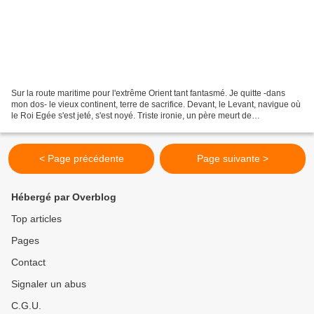
Sur la route maritime pour l'extrême Orient tant fantasmé. Je quitte -dans
mon dos- le vieux continent, terre de sacrifice. Devant, le Levant, navigue où
le Roi Egée s'est jeté, s'est noyé. Triste ironie, un père meurt de
l'accomplissement d'un sacré...
< Page précédente
Page suivante >
Hébergé par Overblog
Top articles
Pages
Contact
Signaler un abus
C.G.U.