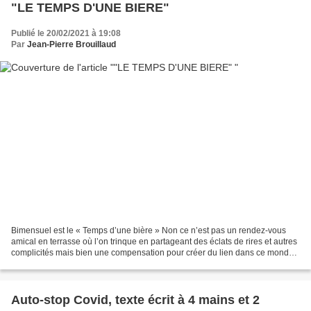
"LE TEMPS D'UNE BIERE"
Publié le 20/02/2021 à 19:08
Par
Jean-Pierre Brouillaud
Bimensuel est le « Temps d’une bière » Non ce n’est pas un rendez-vous
amical en terrasse où l’on trinque en partageant des éclats de rires et autres
complicités mais bien une compensation pour créer du lien dans ce monde
où s’approcher de l’Autre est...
Auto-stop Covid, texte écrit à 4 mains et 2