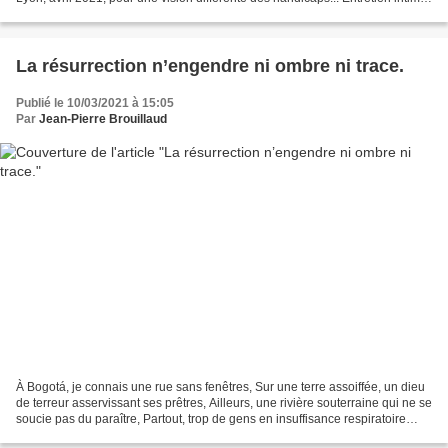
entre Alexandre JOLLIEN et Jean-Pierre...
La résurrection n’engendre ni ombre ni trace.
Publié le 10/03/2021 à 15:05
Par
Jean-Pierre Brouillaud
À Bogotá, je connais une rue sans fenêtres, Sur une terre assoiffée, un dieu
de terreur asservissant ses prêtres, Ailleurs, une rivière souterraine qui ne se
soucie pas du paraître, Partout, trop de gens en insuffisance respiratoire
entre ce qu’ils sont...