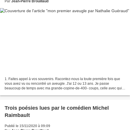
Par
Jean-Pierre Brouillaud
1. Faites appel à vos souvenirs. Racontez-nous la toute première fois que
vous avez vu ou rencontré un aveugle. J'ai 12 ou 13 ans. Je passe
beaucoup de temps avec ma grande-copine-de-400- coups, celle avec qui
nous pouvons rire des heures comme des imbéciles,...
Trois poésies lues par le comédien Michel
Raimbault
Publié le 15/11/2020 à 09:09