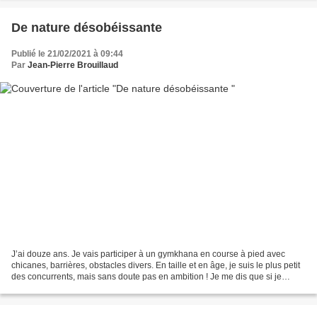
De nature désobéissante
Publié le 21/02/2021 à 09:44
Par
Jean-Pierre Brouillaud
J’ai douze ans. Je vais participer à un gymkhana en course à pied avec
chicanes, barrières, obstacles divers. En taille et en âge, je suis le plus petit
des concurrents, mais sans doute pas en ambition ! Je me dis que si je
gagne cette course je serai...