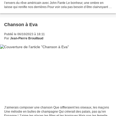
l’envers du rêve américain avec John Fante Le bonheur, une ombre en
laisse qui renifle nos derrières Pour voir cela pas besoin d’être clairvoyant ni
un hiérophante ! Souvenirs salés-sucrés...
Chanson à Eva
Publié le 06/10/2023 à 18:11
Par
Jean-Pierre Brouillaud
J’aimerais composer une chanson Que siffleraient les oiseaux, les maçons
Une mélodie en bulles de champagne Qui créerait des palais, pas qu’en
Espagne ! J’aime les glaces les filles et les tropiques Mais pas les femelles