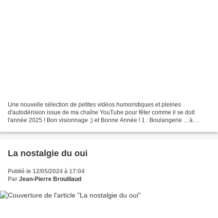
Une nouvelle sélection de petites vidéos humoristiques et pleines
d'autodérision issue de ma chaîne YouTube pour fêter comme il se doit
l'année 2025 ! Bon visionnage ;) et Bonne Année ! 1 : Boulangerie ... à
l'aveugle ! https://www.youtube.com/shorts/wBPKLF-ot5o...
La nostalgie du oui
Publié le 12/05/2024 à 17:04
Par
Jean-Pierre Brouillaud