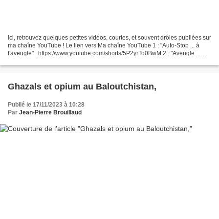
Ici, retrouvez quelques petites vidéos, courtes, et souvent drôles publiées sur
ma chaîne YouTube ! Le lien vers Ma chaîne YouTube 1 : "Auto-Stop ... à
l'aveugle" : https://www.youtube.com/shorts/5P2yrTo0BwM 2 : "Aveugle ...
mais pas sourd" : https://www.youtube.com/shorts/CmYCST-ORc0...
Ghazals et opium au Baloutchistan,
Publié le 17/11/2023 à 10:28
Par
Jean-Pierre Brouillaud