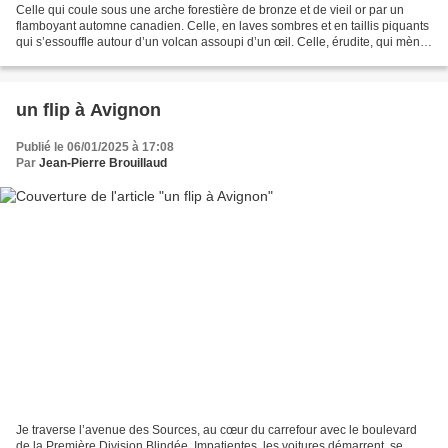
Celle qui coule sous une arche forestière de bronze et de vieil or par un
flamboyant automne canadien. Celle, en laves sombres et en taillis piquants
qui s’essouffle autour d’un volcan assoupi d’un œil. Celle, érudite, qui mène
quelque part, avec bornes,...
un flip à Avignon
Publié le 06/01/2025 à 17:08
Par
Jean-Pierre Brouillaud
Je traverse l’avenue des Sources, au cœur du carrefour avec le boulevard
de la Première Division Blindée. Impatientes, les voitures démarrent, se