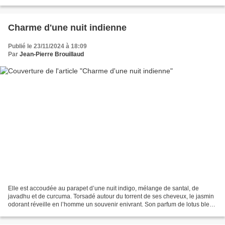
reconnu avoir la sensation...
Charme d'une nuit indienne
Publié le 23/11/2024 à 18:09
Par
Jean-Pierre Brouillaud
Elle est accoudée au parapet d’une nuit indigo, mélange de santal, de
javadhu et de curcuma. Torsadé autour du torrent de ses cheveux, le jasmin
odorant réveille en l’homme un souvenir enivrant. Son parfum de lotus bleu
se mélange à l’air embaumé. Aux...