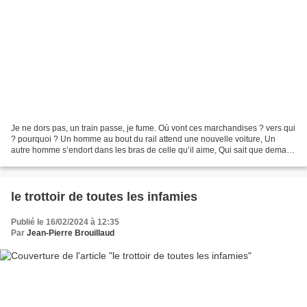
Je ne dors pas, un train passe, je fume. Où vont ces marchandises ? vers qui
? pourquoi ? Un homme au bout du rail attend une nouvelle voiture, Un
autre homme s’endort dans les bras de celle qu’il aime, Qui sait que demain
la nouvelle voiture fera de...
le trottoir de toutes les infamies
Publié le 16/02/2024 à 12:35
Par
Jean-Pierre Brouillaud