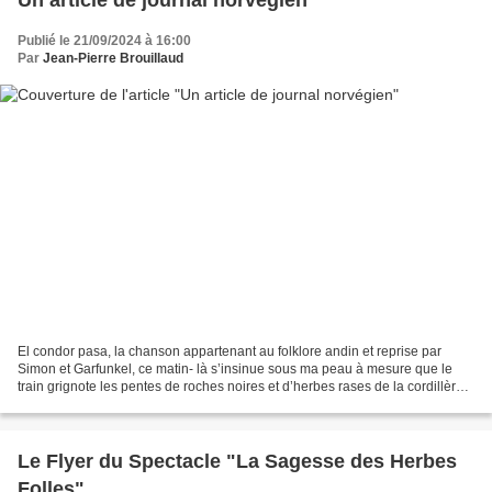
Publié le 21/09/2024 à 16:00
Par
Jean-Pierre Brouillaud
El condor pasa, la chanson appartenant au folklore andin et reprise par
Simon et Garfunkel, ce matin- là s’insinue sous ma peau à mesure que le
train grignote les pentes de roches noires et d’herbes rases de la cordillère :
I'rather be a sparrow than...
Le Flyer du Spectacle "La Sagesse des Herbes
Folles"