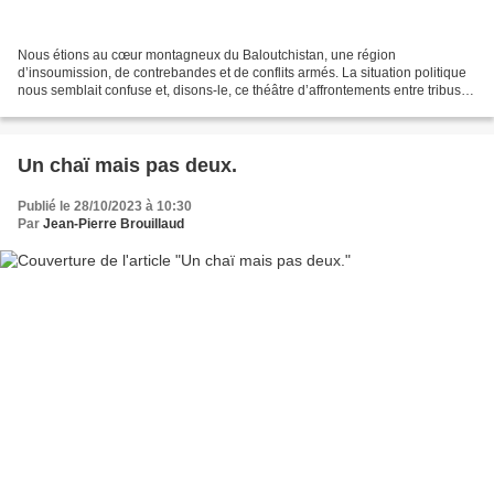
Nous étions au cœur montagneux du Baloutchistan, une région
d’insoumission, de contrebandes et de conflits armés. La situation politique
nous semblait confuse et, disons-le, ce théâtre d’affrontements entre tribus
ou avec le gouvernement pakistanais échappait...
Un chaï mais pas deux.
Publié le 28/10/2023 à 10:30
Par
Jean-Pierre Brouillaud