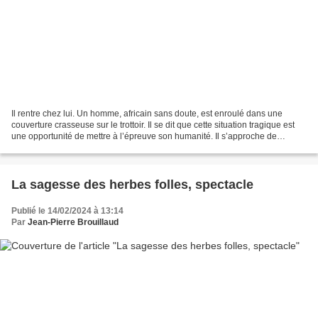
Il rentre chez lui. Un homme, africain sans doute, est enroulé dans une
couverture crasseuse sur le trottoir. Il se dit que cette situation tragique est
une opportunité de mettre à l’épreuve son humanité. Il s’approche de
l’inconnu, s’agenouille et l’interroge....
La sagesse des herbes folles, spectacle
Publié le 14/02/2024 à 13:14
Par
Jean-Pierre Brouillaud