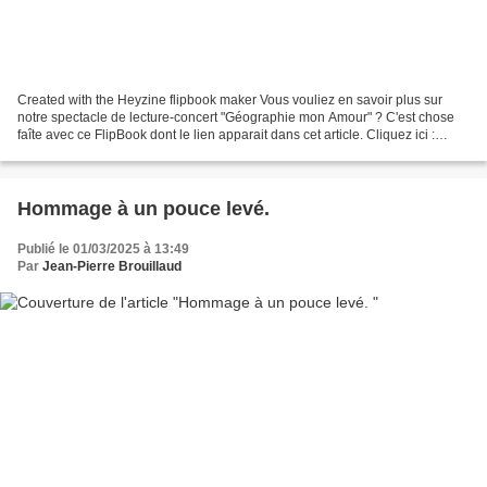
Created with the Heyzine flipbook maker Vous vouliez en savoir plus sur
notre spectacle de lecture-concert "Géographie mon Amour" ? C'est chose
faîte avec ce FlipBook dont le lien apparait dans cet article. Cliquez ici :
FLIPBOOK GEOGRAPHIE MON AMOUR...
Hommage à un pouce levé.
Publié le 01/03/2025 à 13:49
Par
Jean-Pierre Brouillaud