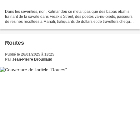
Dans les seventies, non, Katmandou ce n’était pas que des babas ébahis
traînant de la savate dans Freak’s Street, des poètes va-nu-pieds, passeurs
de résines récoltées à Manali, trafiquants de dollars et de travellers chèques
perdus, de faux passeports...
Routes
Publié le 26/01/2025 à 18:25
Par
Jean-Pierre Brouillaud