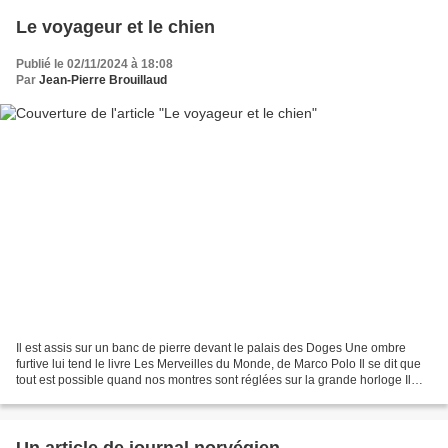
Le voyageur et le chien
Publié le 02/11/2024 à 18:08
Par
Jean-Pierre Brouillaud
Il est assis sur un banc de pierre devant le palais des Doges Une ombre
furtive lui tend le livre Les Merveilles du Monde, de Marco Polo Il se dit que
tout est possible quand nos montres sont réglées sur la grande horloge Il
reconnaît Vivaldi et son piccolo....
Un article de journal norvégien