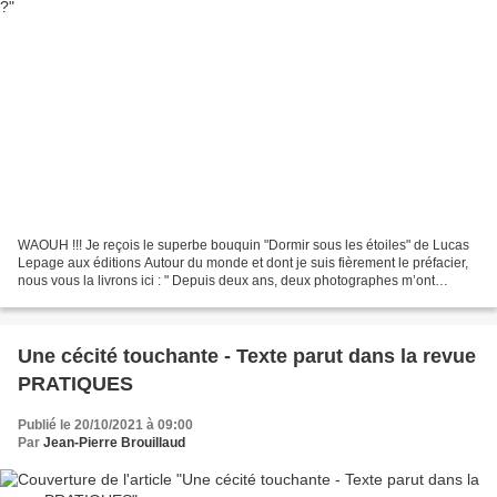
WAOUH !!! Je reçois le superbe bouquin "Dormir sous les étoiles" de Lucas
Lepage aux éditions Autour du monde et dont je suis fièrement le préfacier,
nous vous la livrons ici : " Depuis deux ans, deux photographes m’ont
sollicité pour préfacer leurs beaux...
Une cécité touchante - Texte parut dans la revue
PRATIQUES
Publié le 20/10/2021 à 09:00
Par
Jean-Pierre Brouillaud