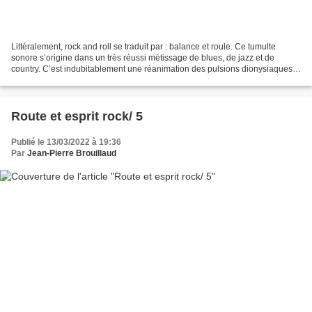
Littéralement, rock and roll se traduit par : balance et roule. Ce tumulte
sonore s’origine dans un très réussi métissage de blues, de jazz et de
country. C’est indubitablement une réanimation des pulsions dionysiaques
qui répondent aux aspirations des...
Route et esprit rock/ 5
Publié le 13/03/2022 à 19:36
Par
Jean-Pierre Brouillaud