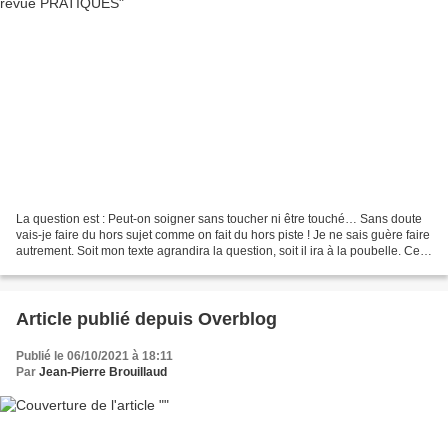
La question est : Peut-on soigner sans toucher ni être touché… Sans doute
vais-je faire du hors sujet comme on fait du hors piste ! Je ne sais guère faire
autrement. Soit mon texte agrandira la question, soit il ira à la poubelle. Ce
qui m’importe, c’est...
Article publié depuis Overblog
Publié le 06/10/2021 à 18:11
Par
Jean-Pierre Brouillaud