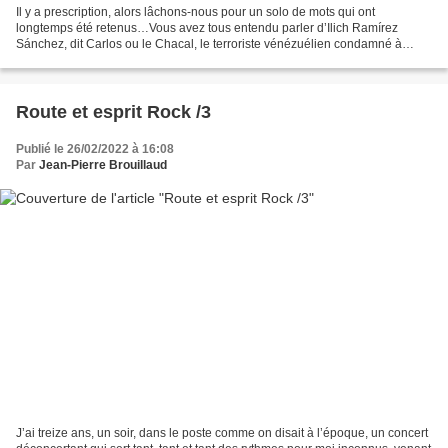
Il y a prescription, alors lâchons-nous pour un solo de mots qui ont
longtemps été retenus…Vous avez tous entendu parler d’Ilich Ramírez
Sánchez, dit Carlos ou le Chacal, le terroriste vénézuélien condamné à
perpète pour plusieurs attentats ? Disons que...
Route et esprit Rock /3
Publié le 26/02/2022 à 16:08
Par
Jean-Pierre Brouillaud
J’ai treize ans, un soir, dans le poste comme on disait à l’époque, un concert