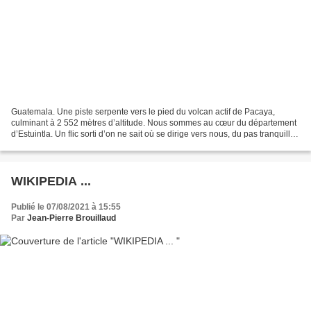
Guatemala. Une piste serpente vers le pied du volcan actif de Pacaya,
culminant à 2 552 mètres d’altitude. Nous sommes au cœur du département
d’Estuintla. Un flic sorti d’on ne sait où se dirige vers nous, du pas tranquille
de ceux qui prétendent détenir...
WIKIPEDIA ...
Publié le 07/08/2021 à 15:55
Par
Jean-Pierre Brouillaud