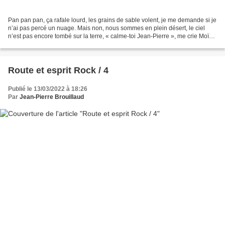
Pan pan pan, ça rafale lourd, les grains de sable volent, je me demande si je
n’ai pas percé un nuage. Mais non, nous sommes en plein désert, le ciel
n’est pas encore tombé sur la terre, « calme-toi Jean-Pierre », me crie Moïse
de son buisson ardent....
Route et esprit Rock / 4
Publié le 13/03/2022 à 18:26
Par
Jean-Pierre Brouillaud