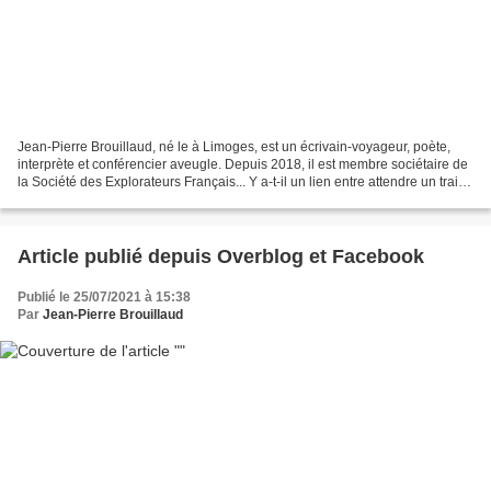
Jean-Pierre Brouillaud, né le à Limoges, est un écrivain-voyageur, poète,
interprète et conférencier aveugle. Depuis 2018, il est membre sociétaire de
la Société des Explorateurs Français... Y a-t-il un lien entre attendre un train
et avoir un Wikipédia...
Article publié depuis Overblog et Facebook
Publié le 25/07/2021 à 15:38
Par
Jean-Pierre Brouillaud