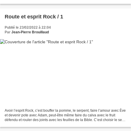
oreilles, le règne des décibels...
Route et esprit Rock / 1
Publié le 23/02/2022 à 22:04
Par
Jean-Pierre Brouillaud
Avoir l’esprit Rock, c’est bouffer la pomme, le serpent, faire l’amour avec Ève
et devenir pote avec Adam, peut-être même faire du calva avec le fruit
défendu et rouler des joints avec les feuilles de la Bible. C’est choisir le seul
parti qui en vaut...