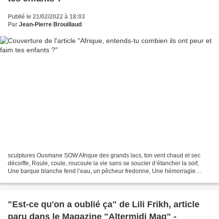
Publié le 21/02/2022 à 18:03
Par
Jean-Pierre Brouillaud
sculptures Ousmane SOW Afrique des grands lacs, ton vent chaud et sec
décoiffe, Roule, coule, roucoule la vie sans se soucier d’étancher la soif,
Une barque blanche fend l’eau, un pêcheur fredonne, Une hémorragie
crépusculaire supplie la nuit qui pardonne....
"Est-ce qu'on a oublié ça" de Lili Frikh, article
paru dans le Magazine "Altermidi Mag" -