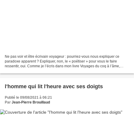
Ne pas voir et être écrivain voyageur : pourriez-vous nous expliquer ce
paradoxe apparent ? Expliquer, non, le « poétiser » pour vous le faire
ressentir, oui. Comme je l’écris dans mon livre Voyages du coq à l’âme,
Éditions Aluna : J’avais retenu, du...
l'homme qui lit l'heure avec ses doigts
Publié le 09/08/2021 à 06:21
Par
Jean-Pierre Brouillaud