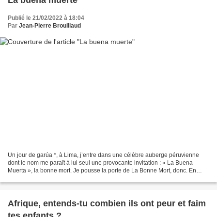
Publié le 21/02/2022 à 18:04
Par
Jean-Pierre Brouillaud
Un jour de garúa *, à Lima, j’entre dans une célèbre auberge péruvienne
dont le nom me paraît à lui seul une provocante invitation : « La Buena
Muerta », la bonne mort. Je pousse la porte de La Bonne Mort, donc. En
même temps qu’une odeur appétissante...
Afrique, entends-tu combien ils ont peur et faim
tes enfants ?