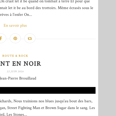
 criait let it be quand on tombait à terre Et pour que
tait let it be au bord des trottoirs. Même écrasés sous le
rêves à l’enfer On...
En savoir plus
ROUTE & ROCK
INT EN NOIR
22 JUIN 2026
Jean-Pierre Brouillaud
ichards, Nous traînions nos blues jusqu'au bout des bars,
agan, Street Fighting Man et Brown Sugar dans le sang. Les
eil, Les Stones...