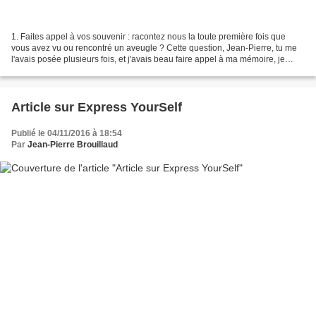
1. Faites appel à vos souvenir : racontez nous la toute première fois que
vous avez vu ou rencontré un aveugle ? Cette question, Jean-Pierre, tu me
l'avais posée plusieurs fois, et j'avais beau faire appel à ma mémoire, je
n'avais pas de souvenir ancien...
Article sur Express YourSelf
Publié le 04/11/2016 à 18:54
Par
Jean-Pierre Brouillaud