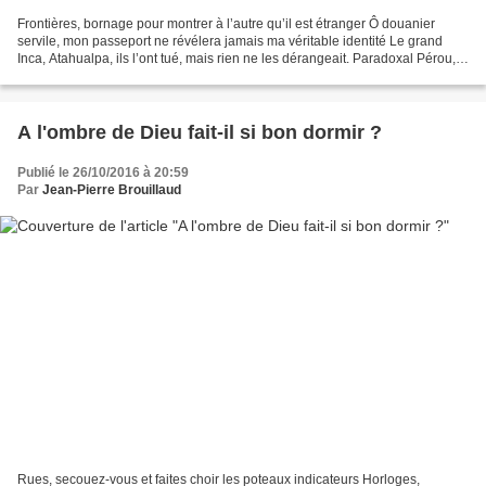
Frontières, bornage pour montrer à l’autre qu’il est étranger Ô douanier
servile, mon passeport ne révélera jamais ma véritable identité Le grand
Inca, Atahualpa, ils l’ont tué, mais rien ne les dérangeait. Paradoxal Pérou,
océan Pacifique et terres ensanglantées....
A l'ombre de Dieu fait-il si bon dormir ?
Publié le 26/10/2016 à 20:59
Par
Jean-Pierre Brouillaud
Rues, secouez-vous et faites choir les poteaux indicateurs Horloges,