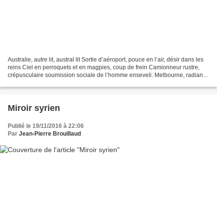
Australie, autre lit, austral lit Sortie d’aéroport, pouce en l’air, désir dans les
reins Ciel en perroquets et en magpies, coup de frein Camionneur rustre,
crépusculaire soumission sociale de l’homme enseveli. Melbourne, radiante
pensée pour Daevid Allen...
Miroir syrien
Publié le 19/11/2016 à 22:06
Par
Jean-Pierre Brouillaud