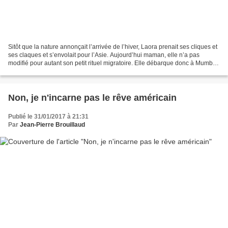
Sitôt que la nature annonçait l’arrivée de l’hiver, Laora prenait ses cliques et
ses claques et s’envolait pour l’Asie. Aujourd’hui maman, elle n’a pas
modifié pour autant son petit rituel migratoire. Elle débarque donc à Mumbai
ce beau matin de novembre,...
Non, je n'incarne pas le rêve américain
Publié le 31/01/2017 à 21:31
Par
Jean-Pierre Brouillaud