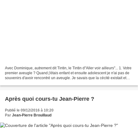
Avec Dominique, autrement dit Tintin, le Tintin d"Aller voir ailleurs"... 1. Votre
premier aveugle ? Quand j'étais enfant et ensuite adolescent je n'ai pas de
souvenirs d'avoir rencontré un aveugle. Je savais que la cécité existait et
tout au plus j'ai...
Après quoi cours-tu Jean-Pierre ?
Publié le 09/12/2016 à 10:20
Par
Jean-Pierre Brouillaud