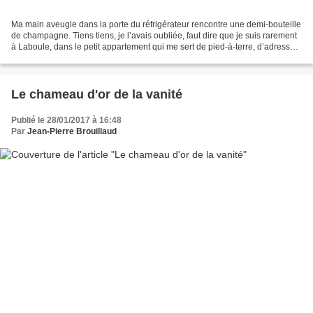
Ma main aveugle dans la porte du réfrigérateur rencontre une demi-bouteille
de champagne. Tiens tiens, je l’avais oubliée, faut dire que je suis rarement
à Laboule, dans le petit appartement qui me sert de pied-à-terre, d’adresse
pour exister aux yeux...
Le chameau d'or de la vanité
Publié le 28/01/2017 à 16:48
Par
Jean-Pierre Brouillaud