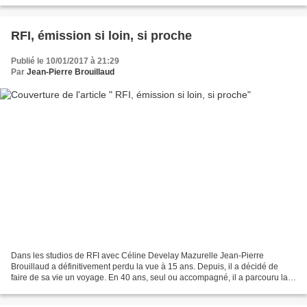
mon ontologique curiosité....
RFI, émission si loin, si proche
Publié le 10/01/2017 à 21:29
Par
Jean-Pierre Brouillaud
Dans les studios de RFI avec Céline Develay Mazurelle Jean-Pierre
Brouillaud a définitivement perdu la vue à 15 ans. Depuis, il a décidé de
faire de sa vie un voyage. En 40 ans, seul ou accompagné, il a parcouru la
planète, sur tous les continen... Frais...