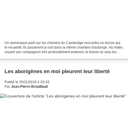
Un amnésique parti sur les chemins du Cambodge rencontra un bonze qui
le recueillit. Ils passèrent la nuit dans la même chambre d'auberge. Au matin,
voyant son compagnon très profondément endormi, le bonze lui rasa les
cheveux et lui passa une de ses...
Les aborigènes en moi pleurent leur liberté
Publié le 25/11/2016 à 20:43
Par
Jean-Pierre Brouillaud