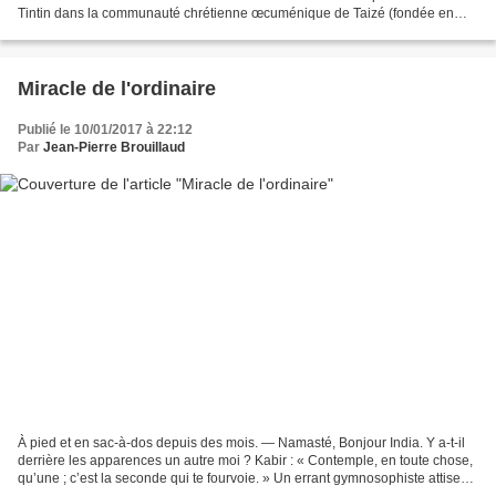
Tintin dans la communauté chrétienne œcuménique de Taizé (fondée en
1940). Ce n’est ni par hasard ni par...
Miracle de l'ordinaire
Publié le 10/01/2017 à 22:12
Par
Jean-Pierre Brouillaud
À pied et en sac-à-dos depuis des mois. — Namasté, Bonjour India. Y a-t-il
derrière les apparences un autre moi ? Kabir : « Contemple, en toute chose,
qu’une ; c’est la seconde qui te fourvoie. » Un errant gymnosophiste attise