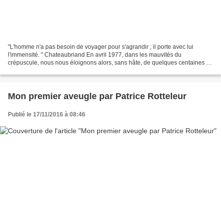
"L'homme n'a pas besoin de voyager pour s'agrandir ; il porte avec lui
l'immensité. " Chateaubriand En avril 1977, dans les mauvités du
crépuscule, nous nous éloignons alors, sans hâte, de quelques centaines de
mètres de la guérite jordanienne où les...
Mon premier aveugle par Patrice Rotteleur
Publié le 17/11/2016 à 08:46