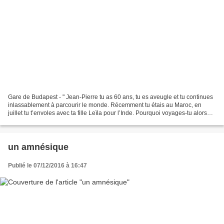
Gare de Budapest - " Jean-Pierre tu as 60 ans, tu es aveugle et tu continues
inlassablement à parcourir le monde. Récemment tu étais au Maroc, en
juillet tu t’envoles avec ta fille Leïla pour l’Inde. Pourquoi voyages-tu alors
que tu es aveugle ? C’est...
un amnésique
Publié le 07/12/2016 à 16:47