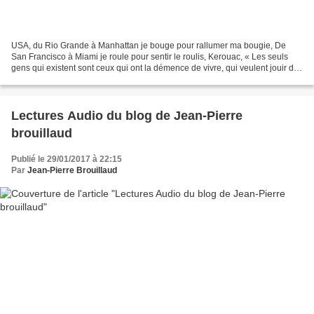
USA, du Rio Grande à Manhattan je bouge pour rallumer ma bougie, De
San Francisco à Miami je roule pour sentir le roulis, Kerouac, « Les seuls
gens qui existent sont ceux qui ont la démence de vivre, qui veulent jouir de
tout dans un seul instant ». D’où...
Lectures Audio du blog de Jean-Pierre
brouillaud
Publié le 29/01/2017 à 22:15
Par
Jean-Pierre Brouillaud