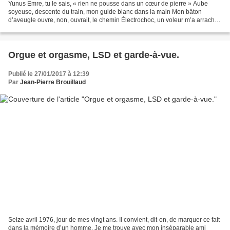
Yunus Emre, tu le sais, « rien ne pousse dans un cœur de pierre » Aube
soyeuse, descente du train, mon guide blanc dans la main Mon bâton
d’aveugle ouvre, non, ouvrait, le chemin Électrochoc, un voleur m’a arraché
ma seule lumière ! Le chameau d’or de...
Orgue et orgasme, LSD et garde-à-vue.
Publié le 27/01/2017 à 12:39
Par
Jean-Pierre Brouillaud
Seize avril 1976, jour de mes vingt ans. Il convient, dit-on, de marquer ce fait
dans la mémoire d’un homme. Je me trouve avec mon inséparable ami