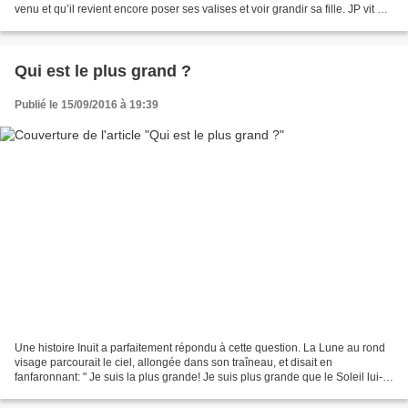
venu et qu’il revient encore poser ses valises et voir grandir sa fille. JP vit en
conscience avec...
Qui est le plus grand ?
Publié le 15/09/2016 à 19:39
Une histoire Inuit a parfaitement répondu à cette question. La Lune au rond
visage parcourait le ciel, allongée dans son traîneau, et disait en
fanfaronnant: " Je suis la plus grande! Je suis plus grande que le Soleil lui-
même." Un tout petit lac, perdu...