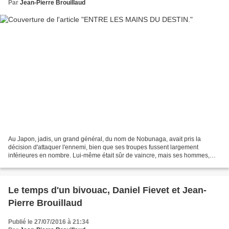
Par
Jean-Pierre Brouillaud
Au Japon, jadis, un grand général, du nom de Nobunaga, avait pris la
décision d'attaquer l'ennemi, bien que ses troupes fussent largement
inférieures en nombre. Lui-même était sûr de vaincre, mais ses hommes,
eux, n'y croyaient pas beaucoup. En chemin,...
Le temps d'un bivouac, Daniel Fievet et Jean-
Pierre Brouillaud
Publié le 27/07/2016 à 21:34