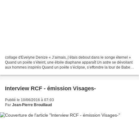
collage d'Evelyne Denize « J’aimais, j’étais debout dans le songe éternel »
Quand un poète s’éteint, une étoile diaphane apparaît Un astre se dévoilant
aux hommes inspirés Quand un poète s’éclipse, s’effondre la tour de Babel.
Un poète ça ne compte pas...
Interview RCF - émission Visages-
Publié le 10/06/2016 à 07:03
Par
Jean-Pierre Brouillaud