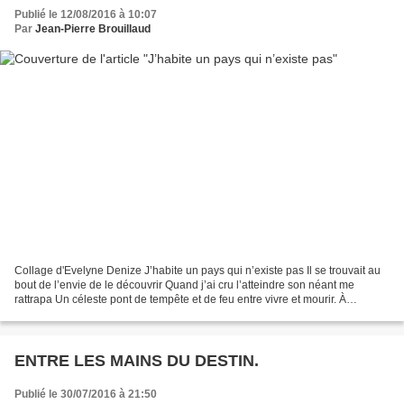
Publié le 12/08/2016 à 10:07
Par
Jean-Pierre Brouillaud
Collage d'Evelyne Denize J’habite un pays qui n’existe pas Il se trouvait au
bout de l’envie de le découvrir Quand j’ai cru l’atteindre son néant me
rattrapa Un céleste pont de tempête et de feu entre vivre et mourir. À
l’époque où je prenais lieux et...
ENTRE LES MAINS DU DESTIN.
Publié le 30/07/2016 à 21:50