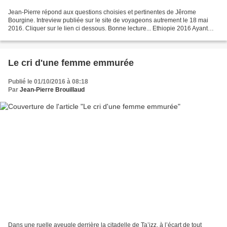
Jean-Pierre répond aux questions choisies et pertinentes de Jêrome
Bourgine. Intreview publiée sur le site de voyageons autrement le 18 mai
2016. Cliquer sur le lien ci dessous. Bonne lecture... Ethiopie 2016 Ayant
appris à 15 ans qu'il serait définitivement...
Le cri d'une femme emmurée
Publié le 01/10/2016 à 08:18
Par
Jean-Pierre Brouillaud
Dans une ruelle aveugle derrière la citadelle de Ta’izz, à l’écart de tout