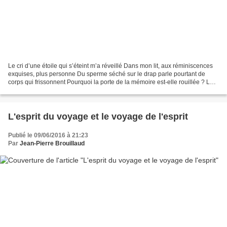
Le cri d’une étoile qui s’éteint m’a réveillé Dans mon lit, aux réminiscences
exquises, plus personne Du sperme séché sur le drap parle pourtant de
corps qui frissonnent Pourquoi la porte de la mémoire est-elle rouillée ? Les
yeux n’ont pas l’exclusivité...
L'esprit du voyage et le voyage de l'esprit
Publié le 09/06/2016 à 21:23
Par
Jean-Pierre Brouillaud