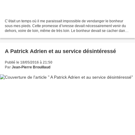
C’était un temps où il me paraissait impossible de vendanger le bonheur
sous mes pieds. Cette promesse d’ivresse devait nécessairement venir du
dehors, voire de loin, même de très loin. Le bonheur devait se cacher dans
l’exotisme, mazette, où aurait-il...
A Patrick Adrien et au service désintéressé
Publié le 18/05/2016 à 21:50
Par
Jean-Pierre Brouillaud