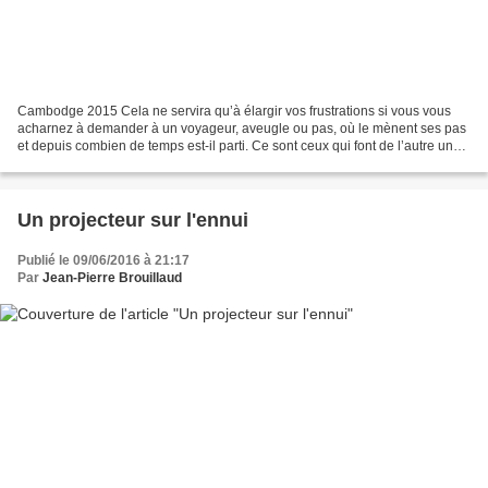
Cambodge 2015 Cela ne servira qu’à élargir vos frustrations si vous vous
acharnez à demander à un voyageur, aveugle ou pas, où le mènent ses pas
et depuis combien de temps est-il parti. Ce sont ceux qui font de l’autre un
territoire à conquérir qui posent...
Un projecteur sur l'ennui
Publié le 09/06/2016 à 21:17
Par
Jean-Pierre Brouillaud