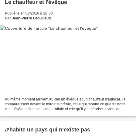
Le chauffeur et l'évêque
Publié le 14/08/2016 à 16:00
Par
Jean-Pierre Brouillaud
Au même moment arrivent au ciel un évêque et un chauffeur d'autocar. Ils
comparaissent devant le miroir suprême, celui qui montre ce que fut notre
vie. L'évêque d'un seul coup s'affole et crie qu’il y a méprise. Il vient de
découvrir sur la feuille qui...
J’habite un pays qui n’existe pas