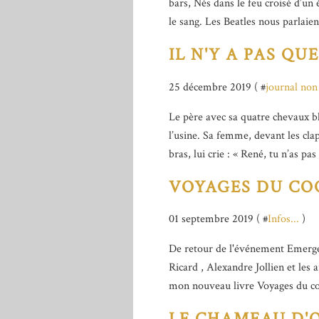
bars, Nés dans le feu croisé d’u
le sang. Les Beatles nous parlaien
IL N'Y A PAS QU
25 décembre 2019 ( #
journal non
Le père avec sa quatre chevaux bl
l’usine. Sa femme, devant les cla
bras, lui crie : « René, tu n’as pas
VOYAGES DU CO
01 septembre 2019 ( #
Infos...
)
De retour de l'événement Emergen
Ricard , Alexandre Jollien et les 
mon nouveau livre Voyages du coq 
LE CHAMEAU D'O