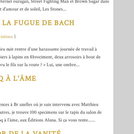
n éternel ouragan, Street Fighting Man et Brown Sugar dans
t d'amour et de soleil, Les Stones...
E LA FUGUE DE BACH
 intime
)
eu nuit rentre d’une harassante journée de travail à
piers à lapins en fibrociment, deux arrosoirs à bout de
 vu le fils sur la route ? » Lui, une ombre...
Q À L'ÂME
ces à Br uxelles où je suis intervenu avec Matthieu
autres, je trouve 100 specimens sur le tapis du salon de
à l’âme, aux Éditions Aluna. Si ça vous tente......
R DE LA VANITÉ